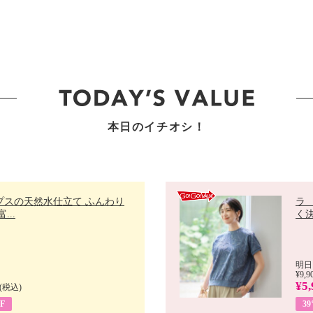
本日のイチオシ！
プスの天然水仕立て ふんわり
ラ
...
く決
明日
¥9,9
¥5,
(税込)
F
3