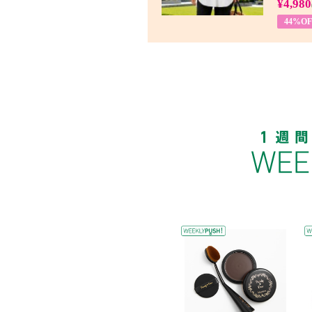
¥4,980
44%OF