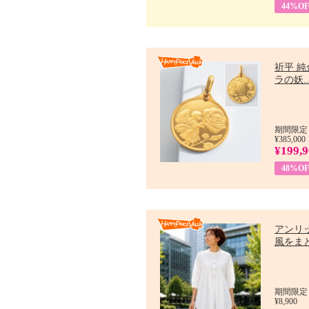
44%OF
祈平 純
ラの妖..
期間限定：
¥385,000
¥199,
48%OF
アンリ
風をまと
期間限定：7
¥8,900