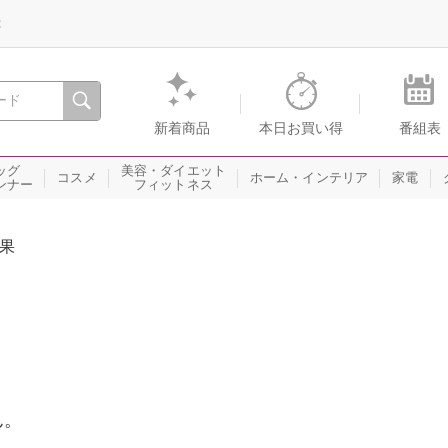
録
、瞬間を。通販・テレビショッピングのショップチャンネル
新着商品
本日お買い得
番組表
ッグ
美容・ダイエット
コスメ
ホーム・インテリア
家電
ンナー
フィットネス
果
ん。