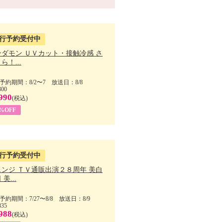
行予約受付中
ンダモン ＵＶカット・接触冷感 さ
ら！...
予約期間：8/2〜7 放送日：8/8
300
990
(税込)
4%OFF
行予約受付中
ェンジ ＴＶ通販出演２８周年 美白
美...
予約期間：7/27〜8/8 放送日：8/9
835
988
(税込)