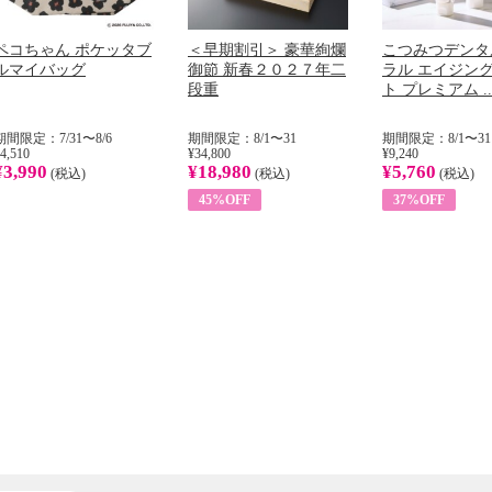
ペコちゃん ポケッタブ
＜早期割引＞ 豪華絢爛
こつみつデンタ
ルマイバッグ
御節 新春２０２７年二
ラル エイジン
段重
ト プレミアム ..
期間限定：7/31〜8/6
期間限定：8/1〜31
期間限定：8/1〜31
4,510
¥34,800
¥9,240
¥3,990
¥18,980
¥5,760
(税込)
(税込)
(税込)
45%OFF
37%OFF