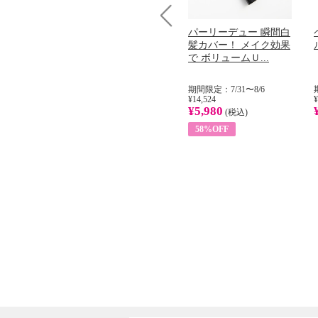
コラーゲン
オリタリア社 エキスト
パーリーデュー 瞬間白
Prev
加熱２５度
ラバージン オリーブオ
髪カバー！ メイク効果
...
イル （ノンフィ...
で ボリュームＵ...
31
期間限定：8/1〜31
期間限定：7/31〜8/6
¥22,400
¥14,524
¥
¥8,200
¥5,980
)
(税込)
(税込)
63%OFF
58%OFF