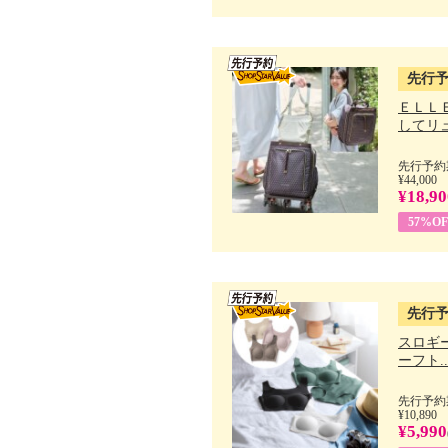
先行
ＥＬＬ
してリュ.
先行予約期
¥44,000
¥18,90
57%OF
先行
スロギー
ーフト..
先行予約期
¥10,890
¥5,990