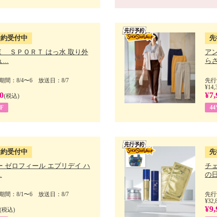
予約受付中
先
Ｅ ＳＰＯＲＴ はっ水 取り外
ア
..
らさ
間：8/4〜6 放送日：8/7
先行
¥14,
0
¥7,
(税込)
F
4
予約受付中
先
 ゼロフィール エブリデイ ハ
チ
.
の日 
間：8/1〜6 放送日：8/7
先行
¥32,
¥9,
(税込)