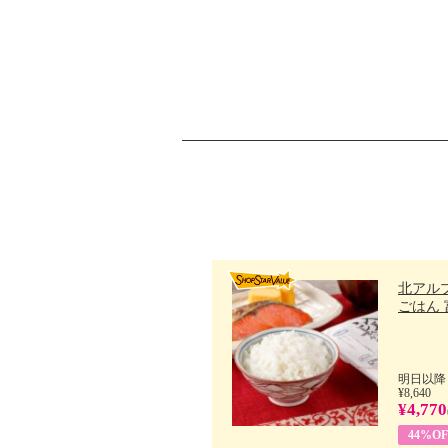
北アル
ごはん 富
明日以降
¥8,640
¥4,770
44%OF