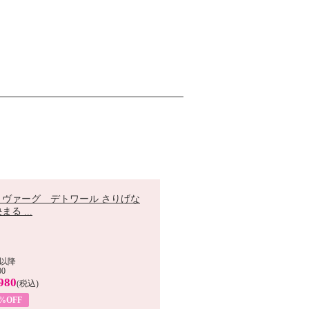
 ヴァーグ デトワール さりげな
まる ...
以降
00
980
(税込)
9%OFF