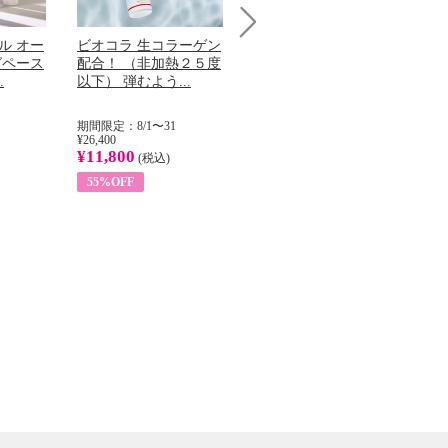
ル オー
ビオコラ 生コラーゲン
オリタリア社 エキスト
パ
Next
グペース
配合！ （非加熱２５度
ラバージン オリーブオ
髪
.
以下） 弾むよう...
イル （ノンフィ...
で
期間限定：8/1〜31
期間限定：8/1〜31
期間
¥26,400
¥22,400
¥14
¥11,800
¥8,200
¥5
(税込)
(税込)
55%OFF
63%OFF