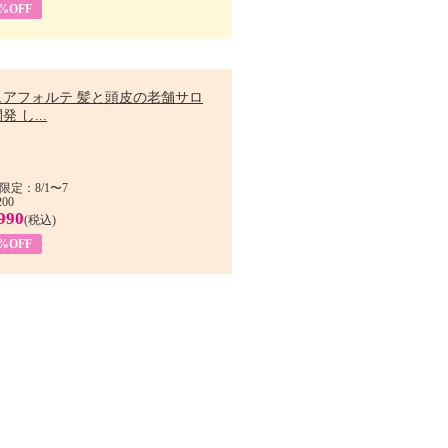
9%OFF
ュアフォルテ 髪と頭皮の老舗サロ
発 し...
限定：8/1〜7
200
990
(税込)
4%OFF