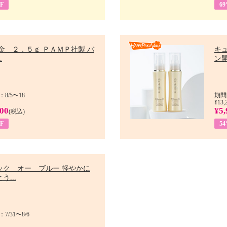
F
6
金 ２．５ｇ ＰＡＭＰ社製 バ
キ
.
ン開
8/5〜18
期間
¥13,
900
¥5,
(税込)
F
5
ック オー ブルー 軽やかに
う...
/31〜8/6