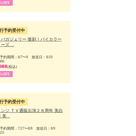
1%OFF
行予約受付中
・バガジェリー 復刻！バイカラー
ーズ ...
予約期間：8/7〜9 放送日：8/10
800
980
(税込)
9%OFF
行予約受付中
ェンジ ＴＶ通販出演２８周年 美白
美...
予約期間：7/27〜8/8 放送日：8/9
835