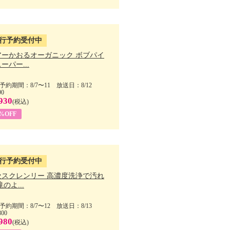
行予約受付中
アーかおるオーガニック ボブパイ
ーパー...
予約期間：8/7〜11 放送日：8/12
90
930
(税込)
5%OFF
行予約受付中
セスクレンリー 高濃度洗浄で汚れ
滝のよ...
予約期間：8/7〜12 放送日：8/13
800
980
(税込)