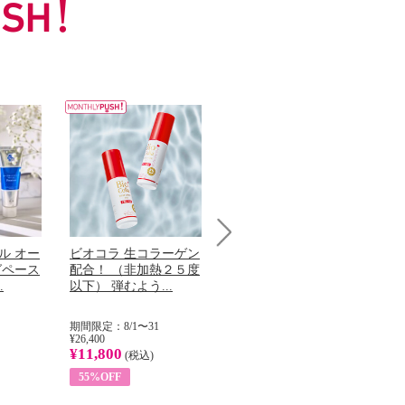
ル オー
ビオコラ 生コラーゲン
オリタリア社 エキスト
チ
Next
グペース
配合！ （非加熱２５度
ラバージン オリーブオ
わ
.
以下） 弾むよう...
イル （ノンフィ...
ッ
期間限定：8/1〜31
期間限定：8/1〜31
期
¥26,400
¥22,400
¥17
¥11,800
¥8,200
¥6
(税込)
(税込)
55%OFF
63%OFF