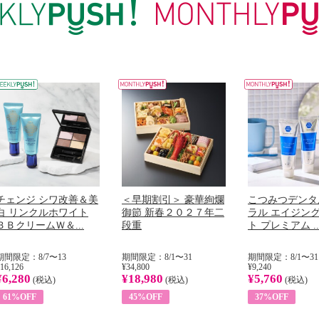
チェンジ シワ改善＆美
＜早期割引＞ 豪華絢爛
こつみつデンタ
白 リンクルホワイト
御節 新春２０２７年二
ラル エイジン
ＢＢクリームＷ＆...
段重
ト プレミアム ..
期間限定：8/7〜13
期間限定：8/1〜31
期間限定：8/1〜31
16,126
¥34,800
¥9,240
¥6,280
¥18,980
¥5,760
(税込)
(税込)
(税込)
61%OFF
45%OFF
37%OFF