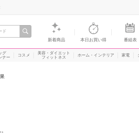
録
、瞬間を。通販・テレビショッピングのショップチャンネル
新着商品
本日お買い得
番組表
ッグ
美容・ダイエット
コスメ
ホーム・インテリア
家電
ンナー
フィットネス
果
ん。