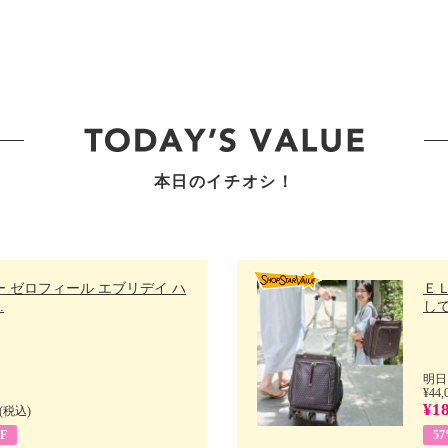
本日のイチオシ！
 ゼロフィール エブリデイ ハ
Ｅ
.
して
明日
¥44,
¥18
(税込)
F
5