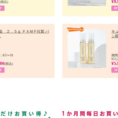
¥9,
(税込)
F
6
金 ２．５ｇ ＰＡＭＰ社製 バ
キ
.
ン開
8/5〜18
期間
¥13,
900
¥5,
(税込)
F
5