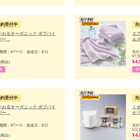
予約受付中
先
かおるオーガニック ボブパイ
エ
ー...
ルス
間：8/7〜11 放送日：8/12
先行
¥7,5
¥4,
(税込)
F
3
予約受付中
先
かおるオーガニック ボブパイ
ミ
ー...
が 
間：8/7〜11 放送日：8/12
先行
¥12,
¥4,
(税込)