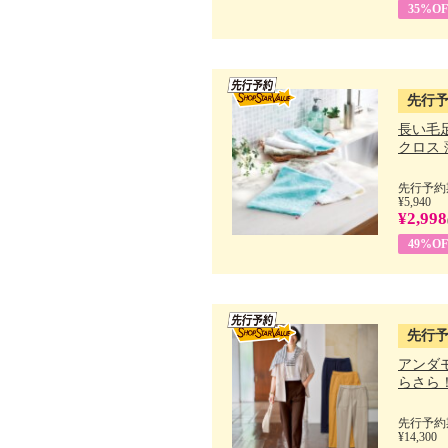
35%OF
先行
長い毛
クロス 薄
先行予約期
¥5,940
¥2,998
49%OF
先行
アンダ
らさら！.
先行予約期
¥14,300