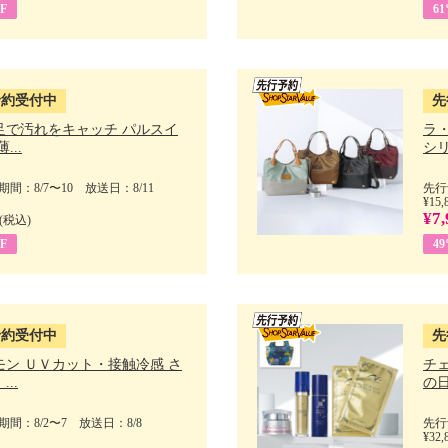
F
6
予約受付中
先
足で汚れをキャッチ パルスイ
ラ
...
シリ
間：8/7〜10 放送日：8/11
先行
¥15,
¥7,
(税込)
F
4
予約受付中
先
モン ＵＶカット・接触冷感 さ
チ
..
の日 
間：8/2〜7 放送日：8/8
先行
¥32,