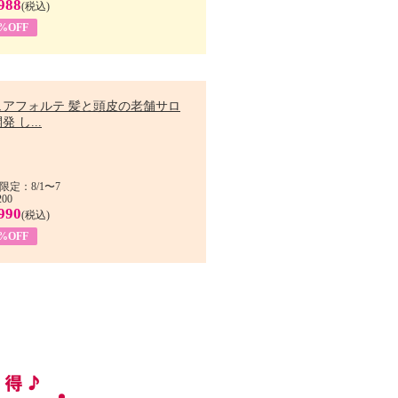
988
(税込)
9%OFF
ュアフォルテ 髪と頭皮の老舗サロ
発 し...
限定：8/1〜7
200
990
(税込)
4%OFF