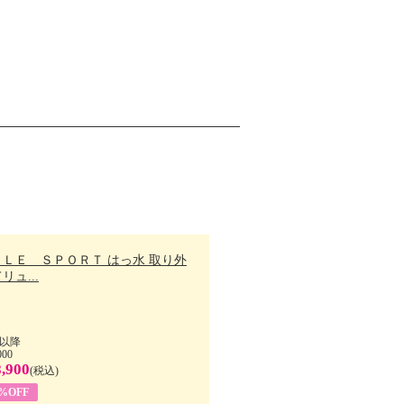
ＬＬＥ ＳＰＯＲＴ はっ水 取り外
リュ...
以降
000
,900
(税込)
7%OFF