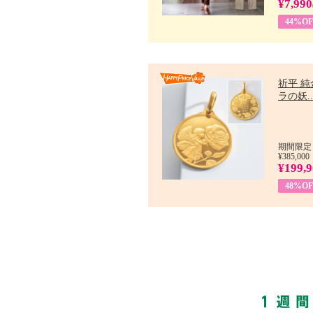
¥7,990
44%OF
祈平 純
ラの妖..
期間限定：
¥385,000
¥199,
48%OF