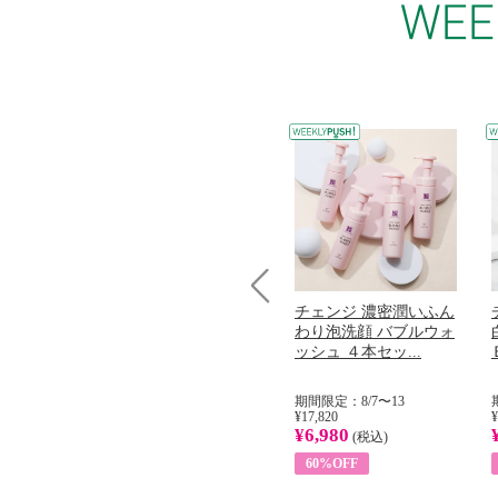
コラーゲン
オリタリア社 エキスト
チェンジ 濃密潤いふん
Prev
加熱２５度
ラバージン オリーブオ
わり泡洗顔 バブルウォ
...
イル （ノンフィ...
ッシュ ４本セッ...
31
期間限定：8/1〜31
期間限定：8/7〜13
¥22,400
¥17,820
¥
¥8,200
¥6,980
)
(税込)
(税込)
63%OFF
60%OFF