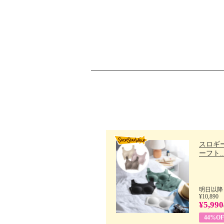
スロギー
ーフト..
明日以降
¥10,890
¥5,990
44%OF