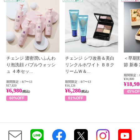
チェンジ 濃密潤いふんわ
チェンジ シワ改善＆美白
＜早期
り泡洗顔 バブルウォッシ
リンクルホワイト ＢＢク
節 新
ュ ４本セッ...
リームＷ＆...
期間限定：8
¥34,800
期間限定：8/7〜13
期間限定：8/7〜13
¥18,98
¥17,820
¥16,126
¥6,980
¥6,280
45%OF
(税込)
(税込)
60%OFF
61%OFF