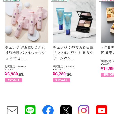
チェンジ 濃密潤いふんわ
チェンジ シワ改善＆美白
＜早期
り泡洗顔 バブルウォッシ
リンクルホワイト ＢＢク
節 新
ュ ４本セッ...
リームＷ＆...
期間限定：8
¥34,800
期間限定：8/7〜13
期間限定：8/7〜13
¥18,98
¥17,820
¥16,126
¥6,980
¥6,280
45%OF
(税込)
(税込)
60%OFF
61%OFF