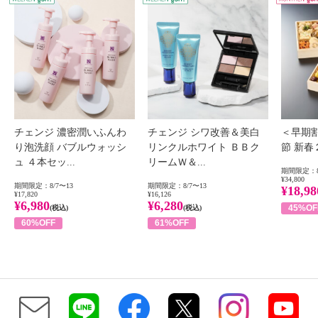
チェンジ 濃密潤いふんわ
チェンジ シワ改善＆美白
＜早期
り泡洗顔 バブルウォッシ
リンクルホワイト ＢＢク
節 新
ュ ４本セッ...
リームＷ＆...
期間限定：8
¥34,800
期間限定：8/7〜13
期間限定：8/7〜13
¥18,98
¥17,820
¥16,126
¥6,980
¥6,280
45%OF
(税込)
(税込)
60%OFF
61%OFF