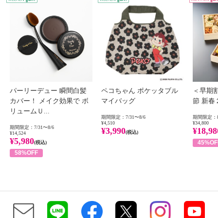
パーリーデュー 瞬間白髪
ペコちゃん ポケッタブル
＜早期
カバー！ メイク効果で ボ
マイバッグ
節 新
リュームＵ...
期間限定：7/31〜8/6
期間限定：8
¥4,510
¥34,800
期間限定：7/31〜8/6
¥3,990
¥18,98
(税込)
¥14,524
¥5,980
45%OF
(税込)
58%OFF