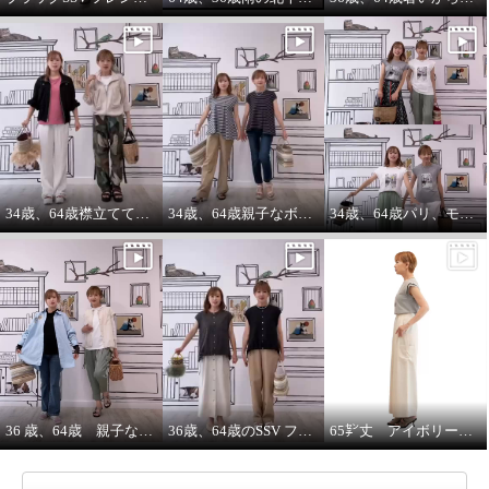
エムズ スタイル コットン混 ベ
イカーデザイン ガウチョパンツ
チャコールグレー
Ｓ
¥0
34歳、64歳襟立ててブルゾンを着る えっ？襟立てない？
34歳、64歳親子なボーダーコーデstyle^_^
34歳、64歳パリ、モンマルトルの階段プリントカットソーを着る。
36 歳、64歳 親子な年齢差コーデ
36歳、64歳のSSV フレンチスリーブシャツはジレにもなります。
65㌢丈 アイボリーワイドパンツは、シルエット、履き心地ピカイチ