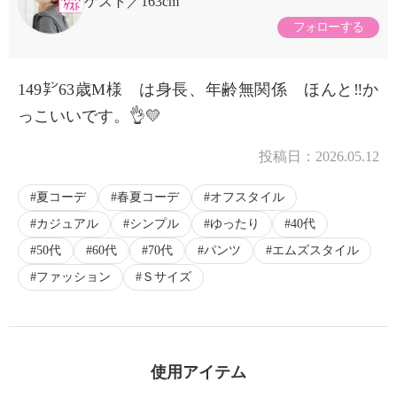
ゲスト
163cm
フォローする
149㌢63歳M様 は身長、年齢無関係 ほんと‼️か
っこいいです。👌💛
投稿日：
2026.05.12
夏コーデ
春夏コーデ
オフスタイル
カジュアル
シンプル
ゆったり
40代
50代
60代
70代
パンツ
エムズスタイル
ファッション
Ｓサイズ
使用アイテム