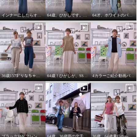
インナーにしたらオールシーズンいけます。インナーパーカー❤️
64歳、ひがしです。わたしの時代は、やっぱりジャケットにパーカーを出す‼️
64才、ホワイトのパーカーインナーはスタイリングに万能です。
36歳157㌢りなちゃんは60㌢丈、64歳163㌢のひがしは65㌢丈を履く
64歳！ひがしが、SSVのベスト最高！推し‼️コーデ
4カラーご紹介動画パーカー付きのインナーは、凄い使えます。
ブラックSSV フレンチシャツにブラックブルゾン so cool!
64歳、36歳雨の北千住迷路散歩
36歳、64歳暑いから ノースリーブ必須‼️暑いから腕は出す‼️