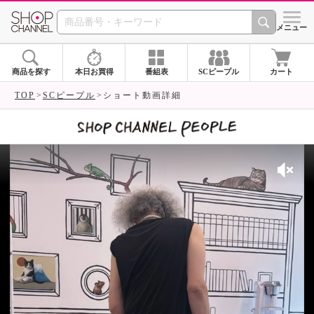
SHOP CHANNEL 
メニュー
商品を探す
本日お買得
番組表
SCピープル
カート
TOP
SCピープル
ショート動画詳細