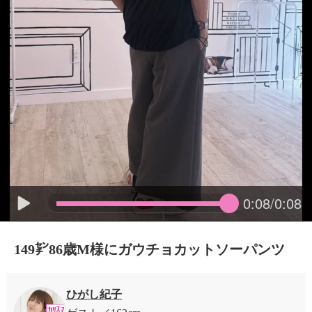
0:08/0:08
149㌢86歳M様にガウチョカットソーパンツ
ひがし紀子