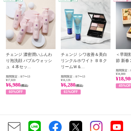
チェンジ 濃密潤いふんわ
チェンジ シワ改善＆美白
＜早期
り泡洗顔 バブルウォッシ
リンクルホワイト ＢＢク
節 新
ュ ４本セッ...
リームＷ＆...
期間限定：8
¥34,800
期間限定：8/7〜13
期間限定：8/7〜13
¥18,98
¥17,820
¥16,126
¥6,980
¥6,280
45%OF
(税込)
(税込)
60%OFF
61%OFF