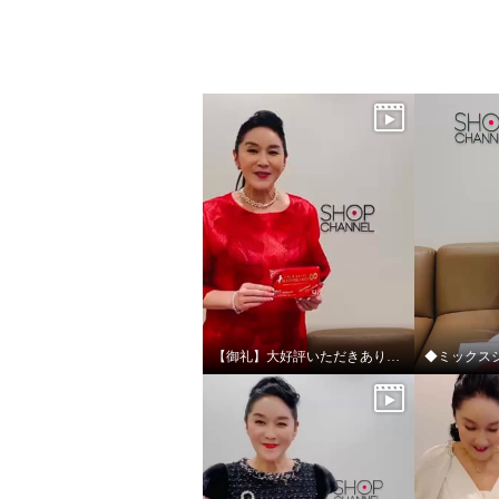
【御礼】大好評いただきありがとうございました！
アルゼンチン産 高濃度馬プラ
アルゼ
センタエキス 原末１００％使
センタ
用！ “馬プラセンタシード プ
“馬プ
ロアスタ”
ー” ２