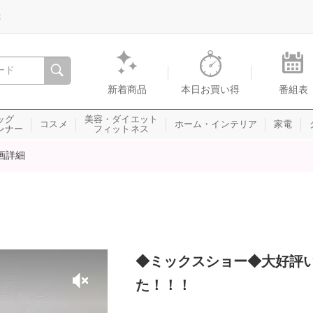
録
、瞬間を。通販・テレビショッピングのショップチャンネル
新着商品
本日お買い得
番組表
ッグ
美容・ダイエット
コスメ
ホーム・インテリア
家電
ンナー
フィットネス
画詳細
◆ミックスショー◆大好評
た！！！