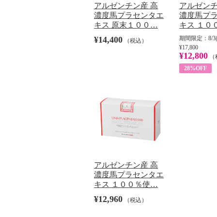
アルゼンチン産 高
アルゼンチ
濃度馬プラセンタエ
濃度馬プ
キス 原末１００…
キス １０
¥14,400
期間限定：8/3(
（税込）
¥17,800
¥12,800
（
28%OFF
アルゼンチン産 高
濃度馬プラセンタエ
キス １００％使…
¥12,960
（税込）