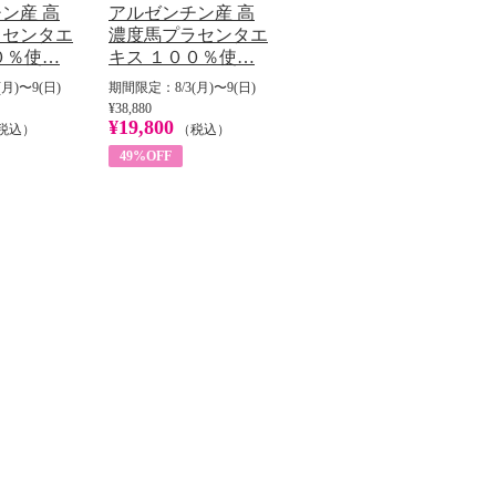
ン産 高
アルゼンチン産 高
ラセンタエ
濃度馬プラセンタエ
０％使…
キス １００％使…
月)〜9(日)
期間限定：8/3(月)〜9(日)
¥38,880
¥19,800
税込）
（税込）
49%OFF