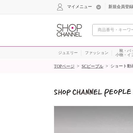
マイメニュー
新規会員登
心おどる
靴・バ
ジュエリー
ファッション
小物・イ
SALE
>
>
ショート動
TOPページ
SCピープル