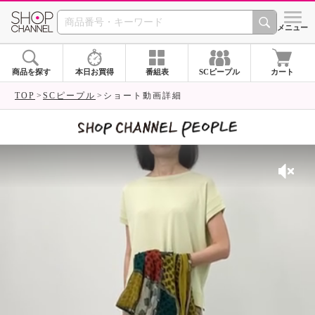
SHOP CHANNEL 
メニュー
商品を探す
本日お買得
番組表
SCピープル
カート
TOP
SCピープル
ショート動画詳細