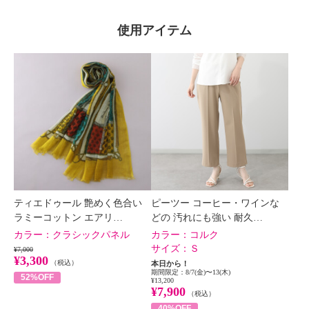
使用アイテム
ティエドゥール 艶めく色合い
ピーツー コーヒー・ワインな
ラミーコットン エアリ…
どの 汚れにも強い 耐久…
カラー：
クラシックパネル
カラー：
コルク
サイズ：
Ｓ
¥7,000
¥3,300
（税込）
本日から！
期間限定：8/7(金)〜13(木)
52%OFF
¥13,200
¥7,900
（税込）
40%OFF