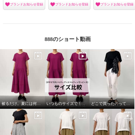
ウタオ クールタッチシールド 機
ティエドゥール 艶めく色合い ラ
ブランドお知らせ登録
ブランドお知らせ登録
ブランドお知らせ登録
能性と上品さを両立！ ２ウェイ
ミーコットン エアリーストール
天竺ニットカーディガン
クラシックパネル
¥0
ミント
Ｓ
¥0
888のショート動画
被るだけ。夏には何より！
いつものサイズで！
どこで買ったのって聞いてほしい