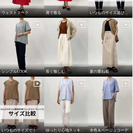
ウェストマーク
肩で着る
いつものサイズ選びで！
シンプルLOOK
長く愉しむ
夏の重ね着
いつものサイズで！
ゆったり心地スッキリ見え
水色＆ベージュコーデ