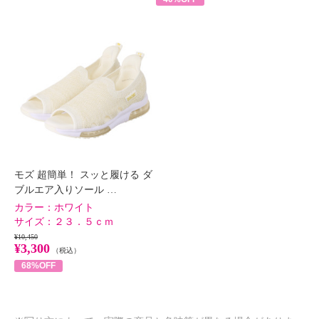
モズ 超簡単！ スッと履ける ダ
ブルエア入りソール …
カラー：
ホワイト
サイズ：
２３．５ｃｍ
¥10,450
¥3,300
（税込）
68%OFF