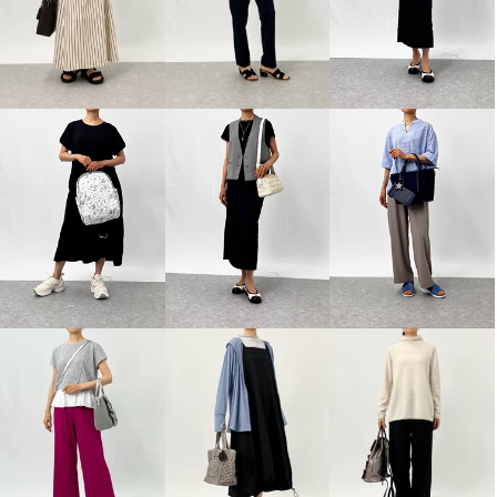
の 汚れにも強い 耐久はっ水・接
ルエア入りソール 軽量ニットサ
触冷感 スレンダーパンツ ＜股下
ンダル
６４ｃｍ＞
ホワイト
２３．５ｃｍ
¥0
コルク
Ｓ
¥0