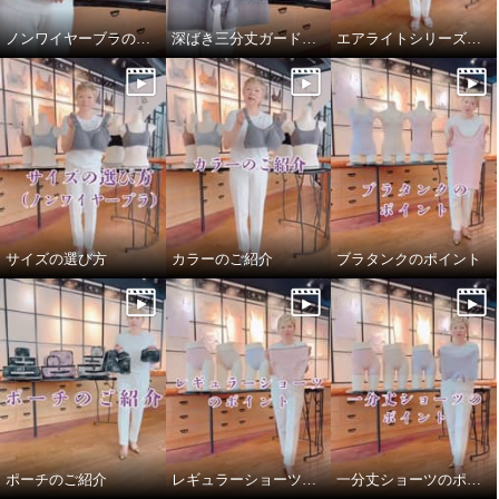
ノンワイヤーブラの仕様
深ばき三分丈ガードルの仕様
エアライトシリーズについて
サイズの選び方
カラーのご紹介
ブラタンクのポイント
ポーチのご紹介
レギュラーショーツのポイント
一分丈ショーツのポイント