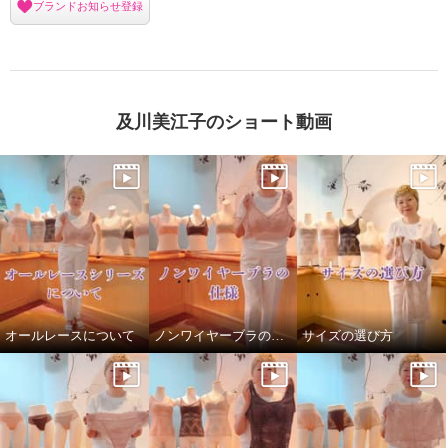
ブランドお知らせ登録
及川美江子のショート動画
オールレースについて
ノンワイヤーブラの仕様
サイズの選び方
美人工房 抗菌防臭 フレンチロー
美人工房 抗菌防臭 フレンチロー
ズ柄 ポーチ３点セット
ズ柄 ポーチ３点セット
ブラック
ピンク
¥0
¥0