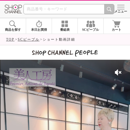
SHOP CHANNEL 
メニュー
商品を探す
本日お買得
番組表
SCピープル
カート
TOP
SCピープル
ショート動画詳細