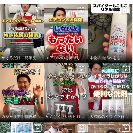
かけるだけ、簡単洗浄の秘密！
エアコンのお掃除しないなんて、もったいない！
本物の油汚れをもこもこ泡でお掃除！
カシャリア！特許取得済み洗濯バサミの秘密！
めんどくさいカビ取りには！スパイダージェル！
大掃除のイライラ解消！