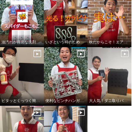
油汚れが得意な洗剤！すいすい水vsスパイダーもこもこ
いざという時のために！備えておきたい！
秋だからこそ！エアコンのお掃除を！
＜４本セット＞ エアコンクリー
ナー Ａｇ消臭プラス
¥0
ピタッとくっつく簡単カビ取り剤！スパイダージェル🕷️
便利なピンチハンガー 人気の秘密！
大人気！ダニ取りパック ブラックホール！