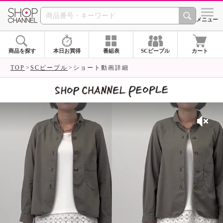
SHOP CHANNEL 
メニュー
商品を探す
本日お買得
番組表
SCピープル
カート
TOP
SCピープル
ショート動画詳細