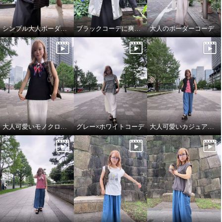
シンプル大人ボーダーコーデ
ブラックコーデに爽やかホワイトをプラス
大人のボーダーコーデ
エムズ スタイル バックタック
デザイン 異素材切替 デザインプ
ルオーバー
ブラック
Ｓ
¥0
大人可愛いモノクロコーデ
グレー×ホワイトコーデ
大人可愛いカジュアルコーデ