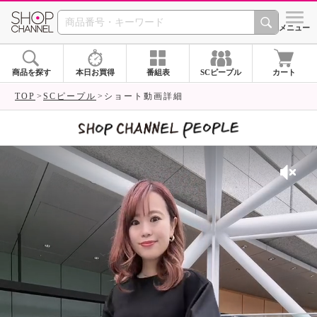
SHOP CHANNEL 
メニュー
商品を探す
本日お買得
番組表
SCピープル
カート
TOP
SCピープル
ショート動画詳細