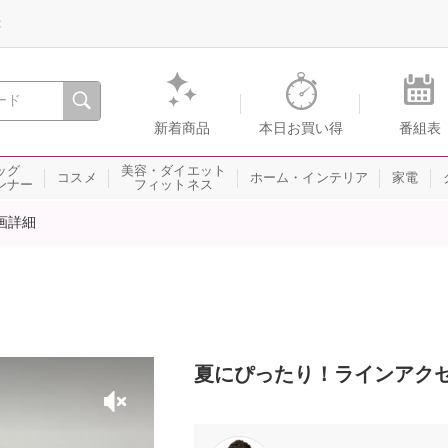
録
、瞬間を。通販・テレビショッピングのショップチャンネル
新着商品
本日お買い得
番組表
ッグ
美容・ダイエット
コスメ
ホーム・インテリア
家電
ンナー
フィットネス
画詳細
夏にぴったり！ラインアク