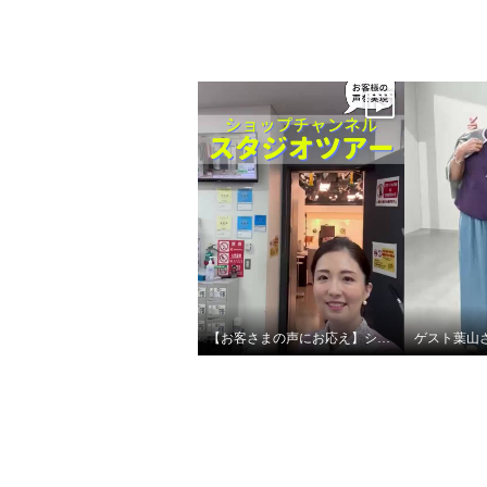
【お客さまの声にお応え】ショップチャンネル スタジオツアーby大月キャスト