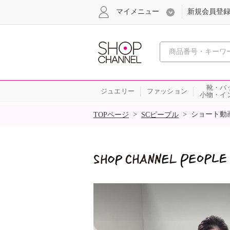
マイメニュー
新規会員登
心おどる
靴・バ
ジュエリー
ファッション
小物・イ
SALE
>
>
ショート動
TOPページ
SCピープル