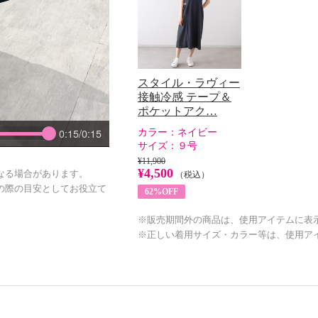
スタイル・ラヴィー
接触冷感 テープ＆
ポケットアク…
0:15/0:15
カラー：
ネイビー
サイズ：
９号
¥11,900
¥4,500
なる場合があります。
（税込）
の際の目安としてお役立て
62%OFF
※販売期間外の商品は、使用アイテムに表
※正しい着用サイズ・カラー等は、使用ア