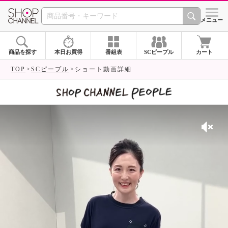
SHOP CHANNEL 
メニュー
商品を探す
本日お買得
番組表
SCピープル
カート
TOP
SCピープル
ショート動画詳細