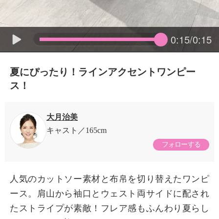
0:15/0:15
夏にぴったり！ラインアクセントワンピー
ス！
大月治美
キャスト
165cm
フォローする
人気のカットソー素材と布帛を切り替えたワンピ
ース。肩山から袖口とウェスト両サイドに配され
たストライプが素敵！フレア感もふんわり夏らし