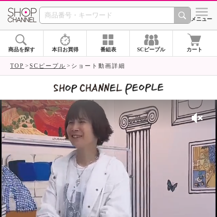
SHOP CHANNEL 
メニュー
商品を探す
本日お買得
番組表
SCピープル
カート
TOP
SCピープル
ショート動画詳細