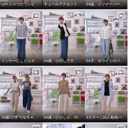
SSV シャツにワンピースをコーデしてみました。
チュールアクセントパーカー64歳カジュアル大好きが推し！
64歳、インナーパーカーは必需品です。
インナーにしたらオールシーズンいけます。インナーパーカー❤️
64歳、ひがしです。わたしの時代は、やっぱりジャケットにパーカーを出す‼️
64才、ホワイトのパーカーインナーはスタイリングに万能です。
エムズ スタイル 軽やかに羽織
エムズ スタイル 軽やかに羽織
れる 異素材切替 Ｇジャン風 フー
れる 異素材切替 Ｇジャン風 フー
ディーブルゾン
ディーブルゾン
杢グレー
Ｓ
オフホワイト
Ｓ
¥0
¥0
36歳157㌢りなちゃんは60㌢丈、64歳163㌢のひがしは65㌢丈を履く
64歳！ひがしが、SSVのベスト最高！推し‼️コーデ
4カラーご紹介動画パーカー付きのインナーは、凄い使えます。