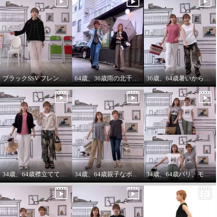
ブラックSSV フレンチシャツにブラックブルゾン so cool!
64歳、36歳雨の北千住迷路散歩
36歳、64歳暑いから ノースリーブ必須‼️暑いから腕は出す‼️
34歳、64歳襟立ててブルゾンを着る えっ？襟立てない？
34歳、64歳親子なボーダーコーデstyle^_^
34歳、64歳パリ、モンマルトルの階段プリントカットソーを着る。