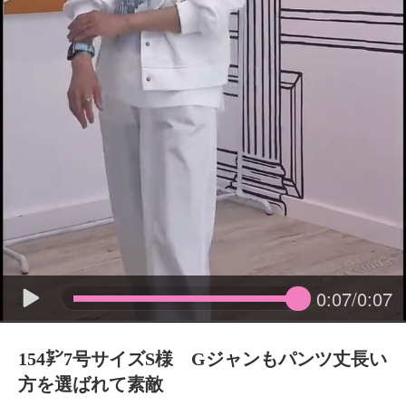
0:07/0:07
154㌢7号サイズS様 Gジャンもパンツ丈長い
方を選ばれて素敵