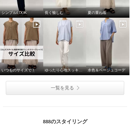
シンプルLOOK
長く愉しむ
夏の重ね着
いつものサイズで！
ゆったり心地スッキリ見え
水色＆ベージュコーデ
一覧を見る
888のスタイリング