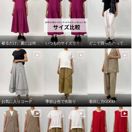
アイボリー
Ｓ
アイボリー
Ｍ
¥0
¥0
被るだけ。夏には何より！
いつものサイズで！
どこで買ったのって聞いてほしい
お気に入りコーデ
季節は色で先取り
着回し力GOOD