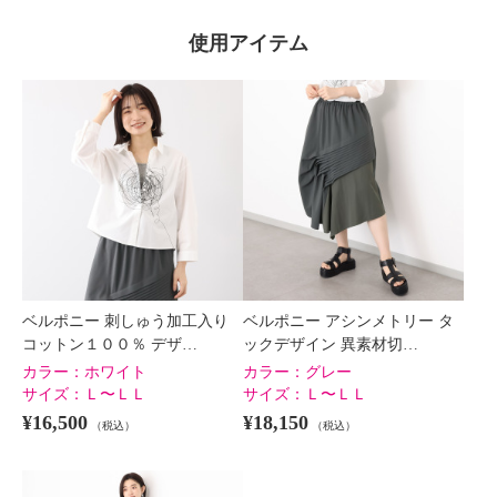
使用アイテム
ベルポニー 刺しゅう加工入り
ベルポニー アシンメトリー タ
コットン１００％ デザ…
ックデザイン 異素材切…
カラー：
ホワイト
カラー：
グレー
サイズ：
Ｌ〜ＬＬ
サイズ：
Ｌ〜ＬＬ
¥16,500
¥18,150
（税込）
（税込）