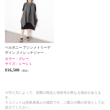
ベルポニー アシンメトリーデ
ザイン ストレッチジャー…
カラー：
グレー
サイズ：
Ｌ〜ＬＬ
¥16,500
（税込）
ベルポニー 刺しゅう加工入り コ
ベルポニー アシンメトリー タッ
※写り方によって、実際の商品と色味等が異なる場合がありま
ットン１００％ デザインシャツ
クデザイン 異素材切替 デザイン
す。
スカート
ホワイト
Ｌ〜ＬＬ
※コメントは投稿者個人の感想です。ご購入の際の目安としてお
¥0
グレー
Ｌ〜ＬＬ
役立てください。