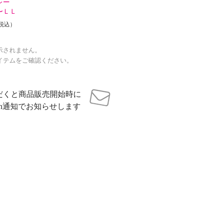
レー
〜ＬＬ
税込）
示されません。
イテムをご確認ください。
だくと商品販売開始時に
sh通知でお知らせします