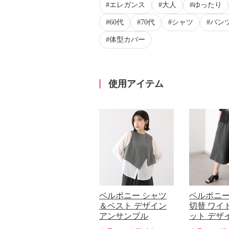
エレガンス
大人
ゆったり
60代
70代
シャツ
パン
体型カバー
使用アイテム
ベルポニー シャツ
ベルポニー
＆ベスト デザイン
切替 ワイ
アンサンブル
ット デザ