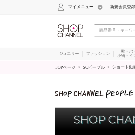
マイメニュー
新規会員登
心おどる
靴・バ
ジュエリー
ファッション
小物・イ
SALE
>
>
ショート動
TOPページ
SCピープル