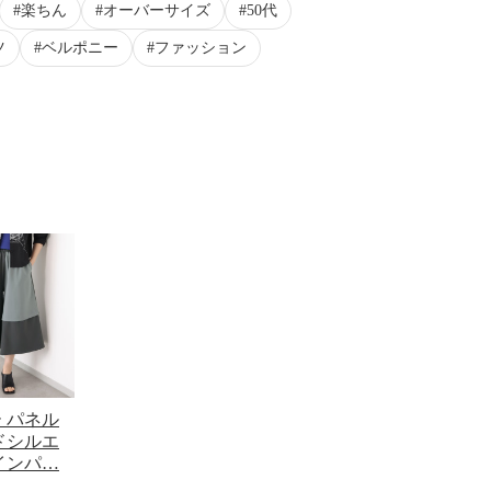
楽ちん
オーバーサイズ
50代
ツ
ベルポニー
ファッション
 パネル
ドシルエ
インパ…