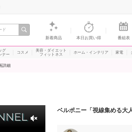
録
、瞬間を。通販・テレビショッピングのショップチャンネル
新着商品
本日お買い得
番組表
ッグ
美容・ダイエット
コスメ
ホーム・インテリア
家電
ンナー
フィットネス
画詳細
ベルポニー「視線集める大