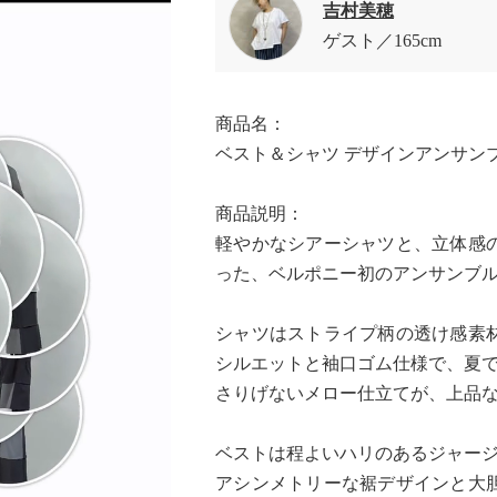
吉村美穂
ゲスト
165cm
商品名：
ベスト＆シャツ デザインアンサン
商品説明：
軽やかなシアーシャツと、立体感
った、ベルポニー初のアンサンブ
シャツはストライプ柄の透け感素
シルエットと袖口ゴム仕様で、夏
さりげないメロー仕立てが、上品
ベストは程よいハリのあるジャー
アシンメトリーな裾デザインと大