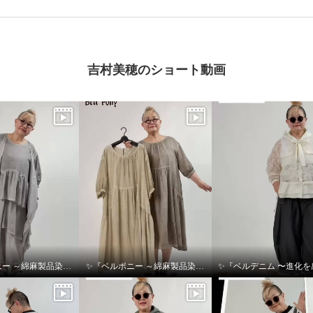
吉村美穂のショート動画
ー パネル切替 ワイド
✨『ベルポニー ～綿麻製品染めシリーズ～』✨
✨『ベルポニー ～綿麻製品染めシリーズ～』✨
ット デザインパンツ
Ｌ〜ＬＬ