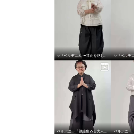
✨『ベルデニム 〜進化を感じるデニムスタイル〜』✨
ベルポニー「視線集める大人の遊びを装う」