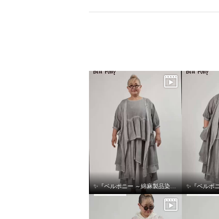
ベルポニー シャツ＆ベスト デ
ベルポニ
✨『ベルポニー ～綿麻製品染めシリーズ～』✨
ザインアンサンブル
シルエ
ホワイト
Ｌ〜ＬＬ
グレー
¥0
¥0