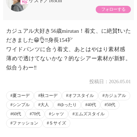
ゲスト
163cm
フォローする
カジュアル大好き56歳mirutan！着丈、に絶賛❗️いた
だきました😁👌‼️身長154㌢
ワイドパンツに合う着丈、あとはやはり素材感
薄めで透けてないかな？的なシアー素材が新鮮。
似合うわー‼️
投稿日：
2026.05.01
夏コーデ
秋コーデ
オフスタイル
カジュアル
シンプル
大人
ゆったり
40代
50代
60代
70代
シャツ
エムズスタイル
ファッション
Ｓサイズ