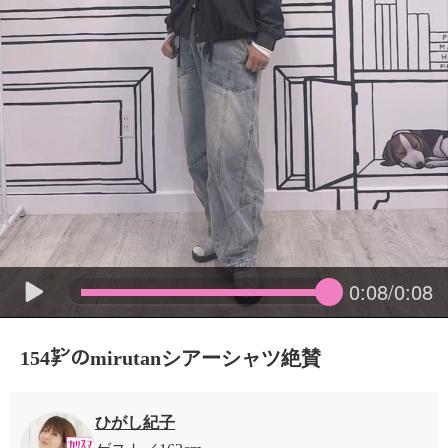
0:08/0:08
154㌢のmirutanシアーシャツ絶賛
ひがし紀子