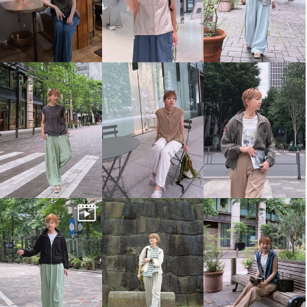
エムズ スタイル 綿１００％セ
エムズ スタイル 綿１００％セ
ミシアー エアリー感溢れる シャ
ミシアー エアリー感溢れる シャ
ツブルゾン
ツブルゾン
インディゴ
７号
チャコールグレー
７号