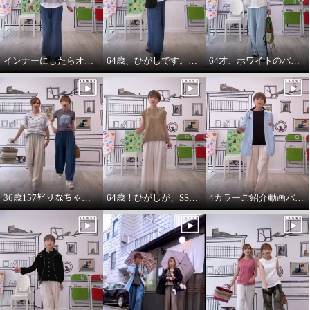
インナーにしたらオールシーズンいけます。インナーパーカー❤️
64歳、ひがしです。わたしの時代は、やっぱりジャケットにパーカーを出す‼️
64才、ホワイトのパーカーインナーはスタイリングに万能です。
エムズ スタイル 綿１００％セ
エムズ スタイル 綿１００％セ
ミシアー エアリー感溢れる シャ
ミシアー エアリー感溢れる シャ
ツブルゾン
ツブルゾン
アイボリー
７号
サックス
７号
¥0
¥0
36歳157㌢りなちゃんは60㌢丈、64歳163㌢のひがしは65㌢丈を履く
64歳！ひがしが、SSVのベスト最高！推し‼️コーデ
4カラーご紹介動画パーカー付きのインナーは、凄い使えます。