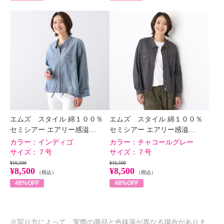
エムズ スタイル 綿１００％
エムズ スタイル 綿１００％
セミシアー エアリー感溢…
セミシアー エアリー感溢…
カラー：
インディゴ
カラー：
チャコールグレー
サイズ：
７号
サイズ：
７号
¥16,500
¥16,500
¥8,500
¥8,500
（税込）
（税込）
48%OFF
48%OFF
※写り方によって、実際の商品と色味等が異なる場合がありま