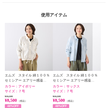
×
商品紹介
使用アイテム
エムズ スタイル 綿１００％
エムズ スタイル 綿１００％
セミシアー エアリー感溢…
セミシアー エアリー感溢…
カラー：
アイボリー
カラー：
サックス
サイズ：
７号
サイズ：
７号
¥16,500
¥16,500
¥8,500
¥8,500
（税込）
（税込）
48%OFF
48%OFF