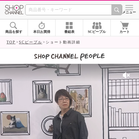
SHOP CHANNEL 
メニュー
商品を探す
本日お買得
番組表
SCピープル
カート
TOP
SCピープル
ショート動画詳細