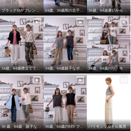
ブラックSSV フレンチシャツにブラックブルゾン so cool!
64歳、36歳雨の北千住迷路散歩
36歳、64歳暑いから ノースリーブ必須‼️暑いから腕は出す‼️
34歳、64歳襟立ててブルゾンを着る えっ？襟立てない？
34歳、64歳親子なボーダーコーデstyle^_^
34歳、64歳パリ、モンマルトルの階段プリントカットソーを着る。
36 歳、64歳 親子な年齢差コーデ
36歳、64歳のSSV フレンチスリーブシャツはジレにもなります。
パリモンマルトル風景