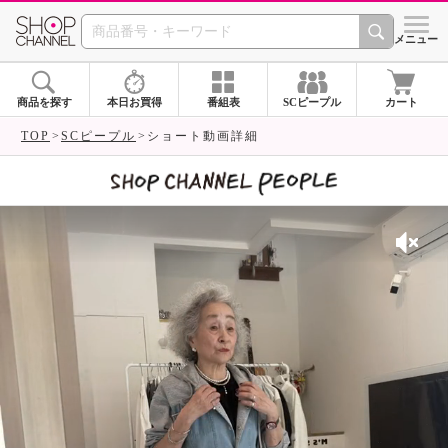
SHOP CHANNEL 
メニュー
商品を探す
本日お買得
番組表
SCピープル
カート
TOP
SCピープル
ショート動画詳細