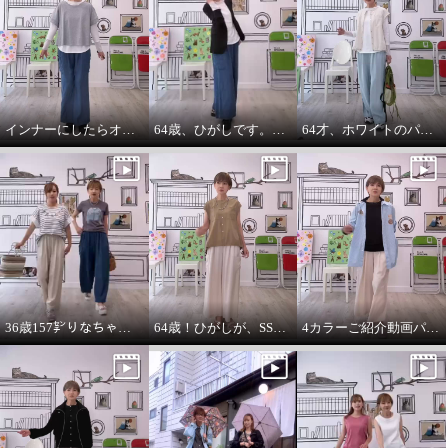
インナーにしたらオールシーズンいけます。インナーパーカー❤️
64歳、ひがしです。わたしの時代は、やっぱりジャケットにパーカーを出す‼️
64才、ホワイトのパーカーインナーはスタイリングに万能です。
36歳157㌢りなちゃんは60㌢丈、64歳163㌢のひがしは65㌢丈を履く
64歳！ひがしが、SSVのベスト最高！推し‼️コーデ
4カラーご紹介動画パーカー付きのインナーは、凄い使えます。