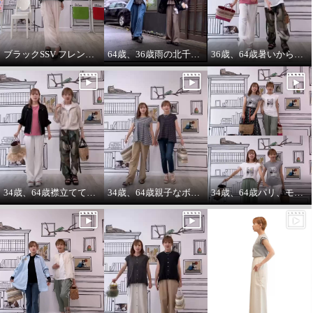
エムズ スタイル 軽やかに羽織
エムズ スタイル 軽やかに羽織
れる 異素材切替 Ｇジャン風 フー
れる 異素材切替 Ｇジャン風 フー
ブラックSSV フレンチシャツにブラックブルゾン so cool!
64歳、36歳雨の北千住迷路散歩
36歳、64歳暑いから ノースリーブ必須‼️暑いから腕は出す‼️
ディーブルゾン
ディーブルゾン
杢グレー
Ｓ
オフホワイト
Ｓ
¥0
¥0
34歳、64歳襟立ててブルゾンを着る えっ？襟立てない？
34歳、64歳親子なボーダーコーデstyle^_^
34歳、64歳パリ、モンマルトルの階段プリントカットソーを着る。