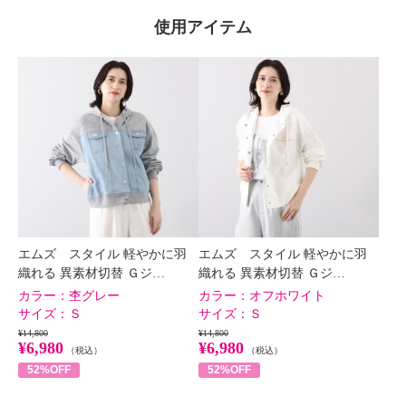
×
商品紹介
使用アイテム
エムズ スタイル 軽やかに羽
エムズ スタイル 軽やかに羽
織れる 異素材切替 Ｇジ…
織れる 異素材切替 Ｇジ…
カラー：
杢グレー
カラー：
オフホワイト
サイズ：
Ｓ
サイズ：
Ｓ
¥14,800
¥14,800
¥6,980
¥6,980
（税込）
（税込）
52%OFF
52%OFF