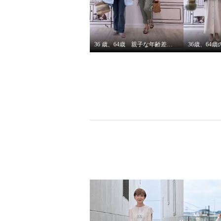
セミシアー エアリー感溢れる
セミシ
シャツブルゾン
シャツ
チャコールグレー
７号
アイボリ
¥0
¥0
36 歳、64歳 親子な年齢差コーデ