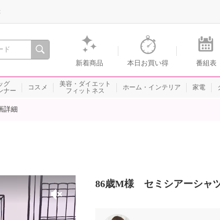
録
、瞬間を。通販・テレビショッピングのショップチャンネル
新着商品
本日お買い得
番組表
ッグ
美容・ダイエット
コスメ
ホーム・インテリア
家電
ンナー
フィットネス
画詳細
86歳M様 セミシアーシャツを