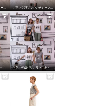
4カラーご紹介動画パーカー付きのインナーは、凄い使えます。
ブラックSSV フレンチシャツにブラックブルゾン so cool!
34歳、64歳親子なボーダーコーデstyle^_^
34歳、64歳パリ、モンマルトルの階段プリントカットソーを着る。