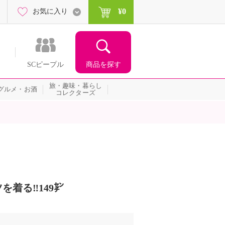
¥0
お気に入り
商品を探す
SCピープル
旅・趣味・暮らし
グルメ・お酒
コレクターズ
着る‼️149㌢