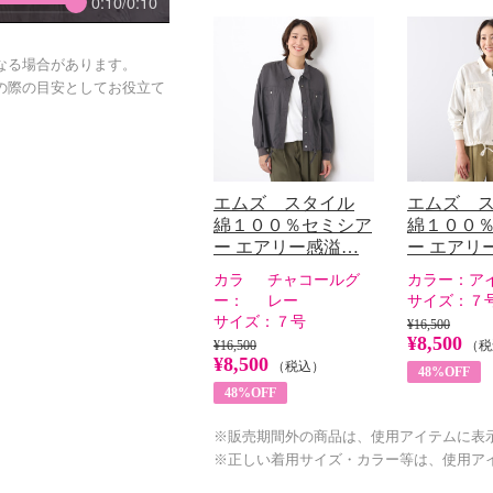
0:10/0:10
なる場合があります。
の際の目安としてお役立て
エムズ スタイル
エムズ 
綿１００％セミシア
綿１００
ー エアリー感溢…
ー エアリ
カラ
チャコールグ
カラー：
ア
ー：
レー
サイズ：
７
サイズ：
７号
¥16,500
¥8,500
¥16,500
（税
¥8,500
（税込）
48%OFF
48%OFF
※販売期間外の商品は、使用アイテムに表
※正しい着用サイズ・カラー等は、使用ア