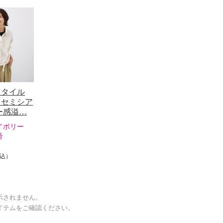
スタイル
％セミシア
ー感溢…
イボリー
号
込）
示されません。
イテムをご確認ください。