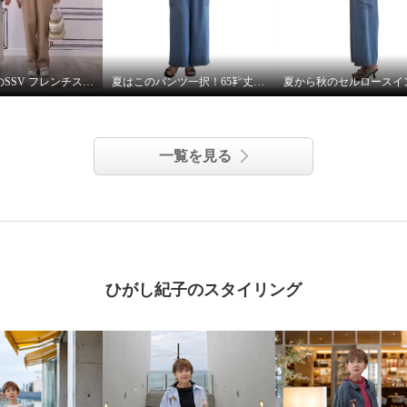
アー エアリー感溢れる
ブルゾン
ー
７号
36歳、64歳のSSV フレンチスリーブシャツはジレにもなります。
夏はこのパンツ一択！65㌢丈 インディゴデニムかっこいいら🤭
一覧を見る
ひがし紀子のスタイリング