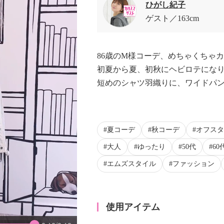
ひがし紀子
ゲスト
163cm
86歳のM様コーデ、めちゃくちゃ
初夏から夏、初秋にヘビロテにな
短めのシャツ羽織りに、ワイドパン
夏コーデ
秋コーデ
オフスタ
大人
ゆったり
50代
60
エムズスタイル
ファッション
使用アイテム