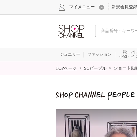
マイメニュー
新規会員登
心おどる
靴・バ
ジュエリー
ファッション
小物・イ
SALE
>
>
ショート動
TOPページ
SCピープル