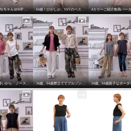
36歳157㌢りなちゃんは60㌢丈、64歳163㌢のひがしは65㌢丈を履く
64歳！ひがしが、SSVのベスト最高！推し‼️コーデ
36歳、64歳暑いから ノースリーブ必須‼️暑いから腕は出す‼️
34歳、64歳襟立ててブルゾンを着る えっ？襟立てない？
 スタイル 綿１００％