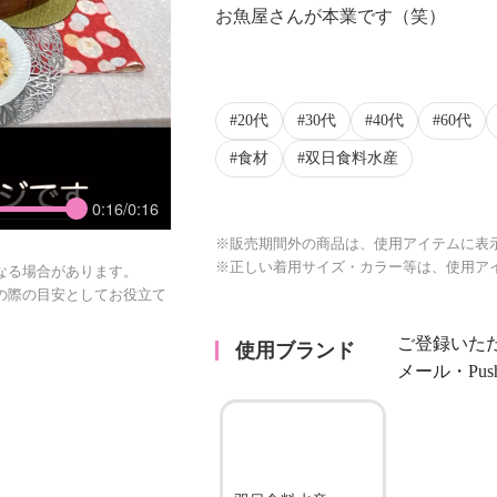
お魚屋さんが本業です（笑）
20代
30代
40代
60代
食材
双日食料水産
0:16/0:16
※販売期間外の商品は、使用アイテムに表
※正しい着用サイズ・カラー等は、使用ア
なる場合があります。
の際の目安としてお役立て
ご登録いた
使用ブランド
メール・Pu