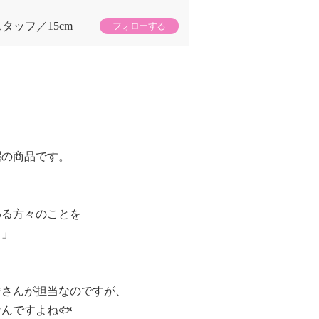
スタッフ
15cm
フォローする
！
躍の商品です。
わる方々のことを
）」
作さんが担当なのですが、
んですよね🐟