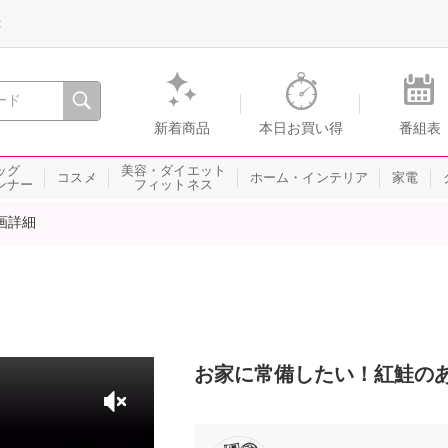
録
、瞬間を。通販・テレビショッピングのショップチャンネル
新着商品
本日お買い得
番組表
ッグ
美容・ダイエット
コスメ
ホーム・インテリア
家電
ンナー
フィットネス
画詳細
お家に常備したい！紅鮭の