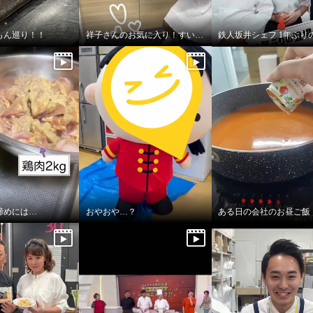
もん巡り！！
祥子さんのお気に入り！すいすい水
締めには…
おやおや…？
ある日の会社のお昼ご飯