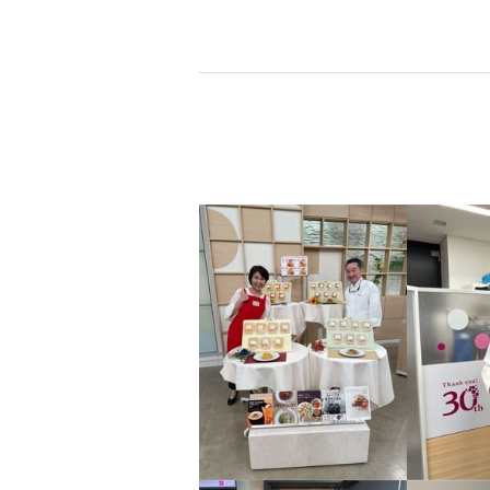
ふり塩熟成！ 天然紅鮭粗ほぐ
し身
¥0