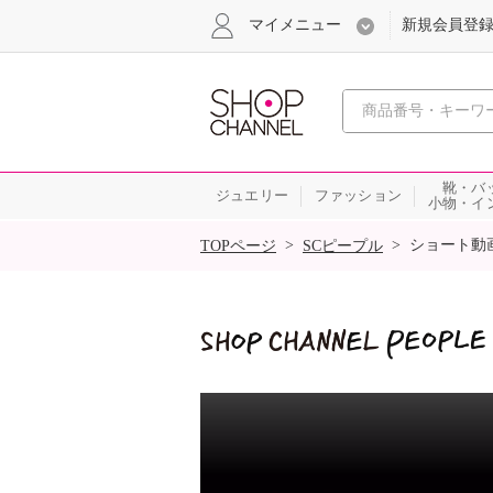
マイメニュー
新規会員登
心おどる
靴・バ
ジュエリー
ファッション
小物・イ
SALE
>
>
ショート動
TOPページ
SCピープル