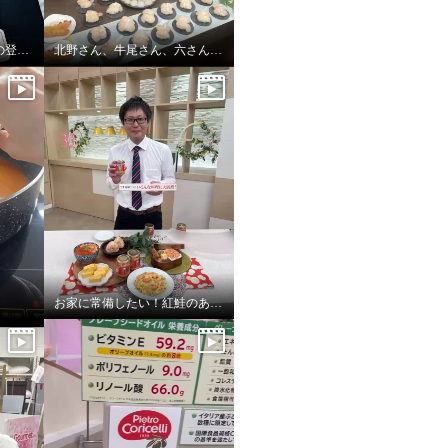
鉄人坂井シェフ 1年ぶりの登場です！
北野さん、牛尾さん、六さんで富洋物産三銃士
お家に常備したい！紅鮭のあらほぐし！