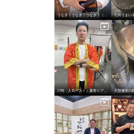
うなぎ！うなぎ！うなぎ！（しじみの味噌汁も人気）
九州うまい
×
商品紹介
17時 人気ゲストと夏祭りアワー
大型連休の