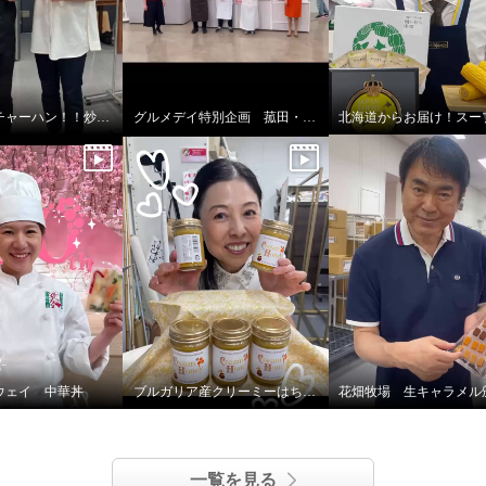
菰田さんのチャーハン！！炒飯！！
グルメデイ特別企画 菰田・笠原・五十嵐シェフ登場！
ウェイ 中華丼
ブルガリア産クリーミーはちみつ
花畑牧場 生キャラメル
一覧を見る