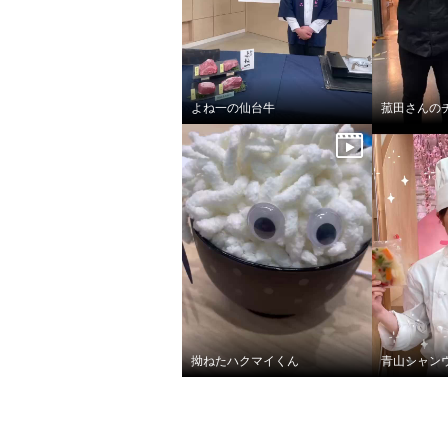
よね一の仙台牛
拗ねたハクマイくん
青山シャン