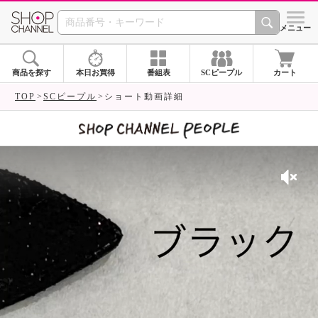
SHOP CHANNEL 
メニュー
商品を探す
本日お買得
番組表
SCピープル
カート
TOP
SCピープル
ショート動画詳細