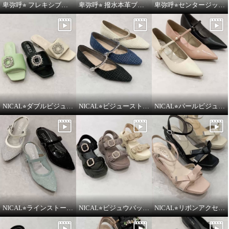
卑弥呼⭐︎ フレキシブルベルト厚底パデットサンダルをご紹介いたします。
卑弥呼⭐︎ 撥水本革ブロックヒールカバードクロスサンダルをご紹介いたします。
卑弥呼⭐︎センタージッププラットフォームサンダルをご紹介いたします。
NICAL⭐︎ダブルビジューパデッドミュールサンダルをご紹介いたします。
NICAL⭐︎ビジューストラップツィードパンプスをご紹介いたします。
NICAL⭐︎パールビジュウアクセントメリージェーンパンプスをご紹介いたします。
ニカル ラインストーン シアーミ
ニカル ラインストーン シアーミ
ュール
ュール
ホワイト
２４．５ｃｍ
ブラック
２４．５ｃｍ
¥0
¥0
NICAL⭐︎ラインストーンシアーミュールをご紹介いたします。
NICAL⭐︎ビジュウバックル×サテンベルトボリュームをご紹介いたします。
NICAL⭐︎リボンアクセントキルティングサンダルをご紹介いたします。