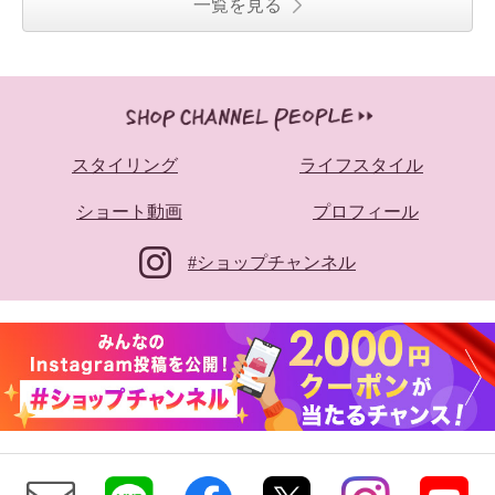
一覧を見る
ニカル ラインストーン シアーミ
ュール
スタイリング
ライフスタイル
ブルー
２４．５ｃｍ
¥0
ショート動画
プロフィール
#ショップチャンネル