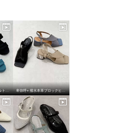
卑弥呼⭐︎ フレキシブルベルト厚底パデットサンダルをご紹介いたします。
卑弥呼⭐︎ 撥水本革ブロックヒールカバードクロスサンダルをご紹介いたします。