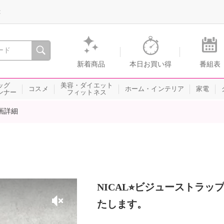
録
、瞬間を。通販・テレビショッピングのショップチャンネル
新着商品
本日お買い得
番組表
ッグ
美容・ダイエット
コスメ
ホーム・インテリア
家電
ンナー
フィットネス
画詳細
NICAL⭐︎ビジューストラ
たします。