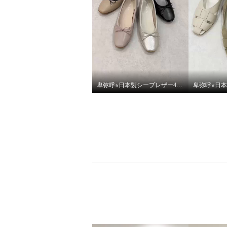
卑弥呼⭐︎日本製シープレザー4cmヒールバレエパンプスをご紹介いたします。
ニカル ビジュウストラップ ツ
ニカル 
イードパンプス
イード
アイボリー
２４．５ｃｍ
ブラック
¥0
¥0