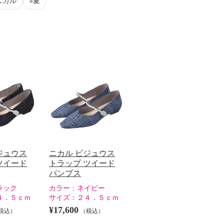
ニカル
夏
ジュウス
ニカル ビジュウス
ツイード
トラップ ツイード
パンプス
ラック
カラー：
ネイビー
４．５ｃｍ
サイズ：
２４．５ｃｍ
¥17,600
税込）
（税込）