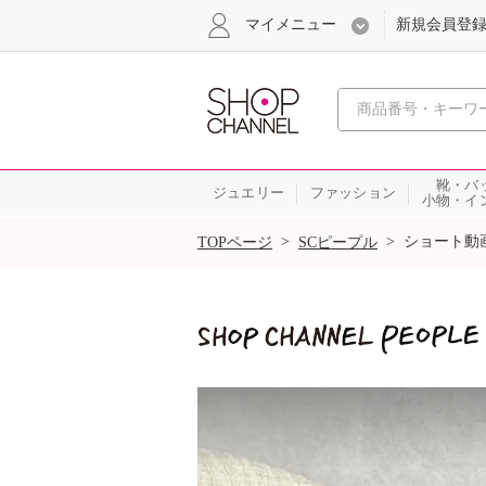
マイメニュー
新規会員登
心おどる
靴・バ
ジュエリー
ファッション
小物・イ
SALE
>
>
ショート動
TOPページ
SCピープル