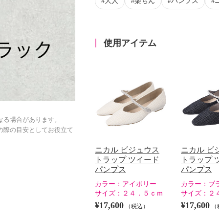
大人
楽ちん
パンプス
使用アイテム
なる場合があります。
の際の目安としてお役立て
ニカル ビジュウス
ニカル ビ
トラップ ツイード
トラップ 
パンプス
パンプス
カラー：
アイボリー
カラー：
ブ
サイズ：
２４．５ｃｍ
サイズ：
２
¥17,600
¥17,600
（税込）
（