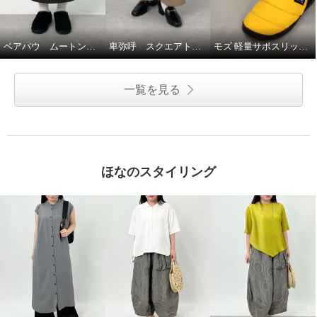
ベアパウ ムートン調厚底スリッポン☆
卑弥呼 スクエアトゥビットローファー☆♪
モズ 軽量サボスリッポン☆
一覧を見る
ほなのスタイリング
ブソラ 本革コンビ 独自開発ＢＭ
Ｓソール ダブルストラップ サン
ダルスニーカー
シルバー
２４．５ｃｍ