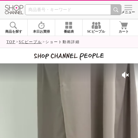
SHOP CHANNEL 
メニュー
商品を探す
本日お買得
番組表
SCピープル
カート
TOP
SCピープル
ショート動画詳細