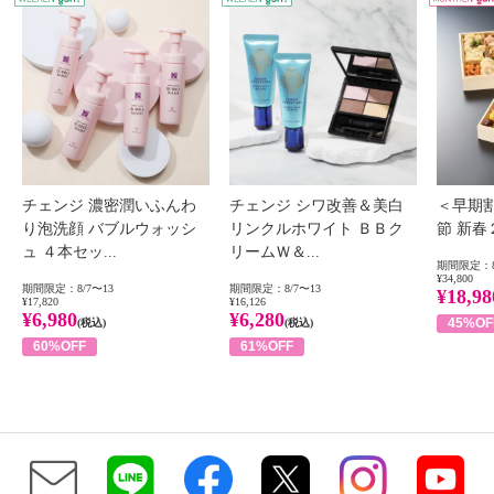
チェンジ 濃密潤いふんわ
チェンジ シワ改善＆美白
＜早期
り泡洗顔 バブルウォッシ
リンクルホワイト ＢＢク
節 新
ュ ４本セッ...
リームＷ＆...
期間限定：8
¥34,800
期間限定：8/7〜13
期間限定：8/7〜13
¥18,98
¥17,820
¥16,126
¥6,980
¥6,280
45%OF
(税込)
(税込)
60%OFF
61%OFF