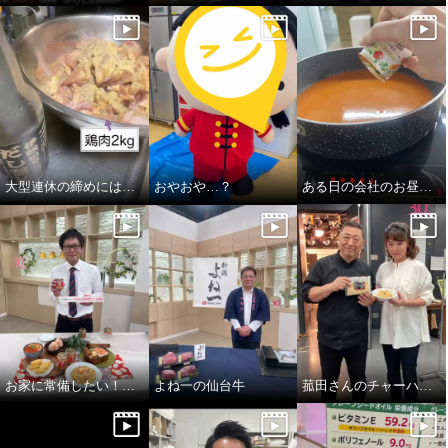
大型連休の締めには…
おやおや…？
ある日の会社のお昼ご飯
お家に常備したい！紅鮭のあらほぐし！
よね一の仙台牛
菰田さんのチャーハン！！炒飯！！