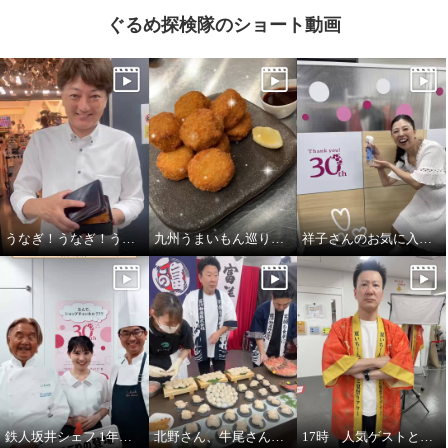
ぐるめ探検隊のショート動画
うなぎ！うなぎ！うなぎ！（しじみの味噌汁も人気）
九州うまいもん巡り！！
祥子さんのお気に入り！すいすい水
鉄人坂井シェフ 1年ぶりの登場です！
北野さん、牛尾さん、六さんで富洋物産三銃士
17時 人気ゲストと夏祭りアワー