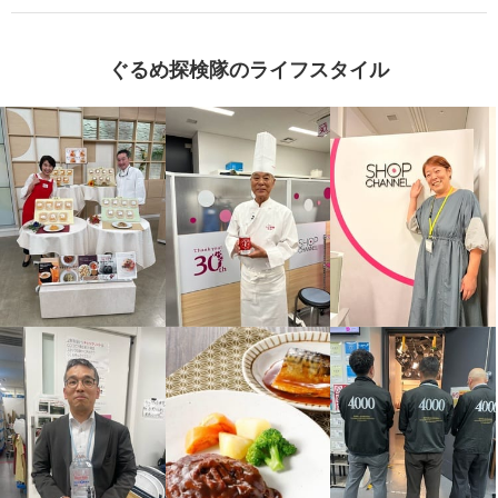
よね一 国産黒毛和牛の切り落と
よね一特選 仙台牛サーロイン 芯
し
ロースステーキ
ぐるめ探検隊のライフスタイル
¥0
¥0