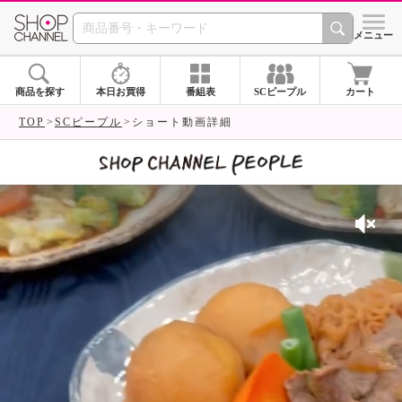
SHOP CHANNEL 
メニュー
商品を探す
本日お買得
番組表
SCピープル
カート
TOP
SCピープル
ショート動画詳細