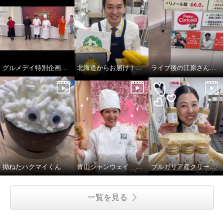
グルメデイ特別企画 菰田・笠原・五十嵐シェフ登場！
北海道からお届け！スープです！
ライブ後の江原さん…
拗ねたハクマイくん
青山シャンウェイ 中華丼
ブルガリア産クリーミーはちみつ
一覧を見る