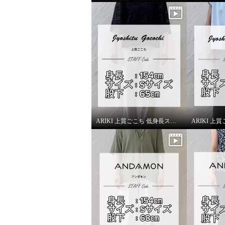
ARIKI 上質ごこち 低身長スタッフがはいてみました！
アンダモン 綿１００％ トリコ
アンダモ
ット ストレートパンツ ＜股下
ット ス
６６ｃｍ＞
６６ｃ
ダークネイビー
Ｓ
ナッツベ