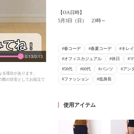
【OA日時】
5月3日（日） 23時～
春コーデ
春夏コーデ
キレイ
0:13/0:13
オフィスカジュアル
休日
マ
50代
60代
パンツ
アン
なる場合があります。
ファッション
低身長
の際の目安としてお役立て
使用アイテム