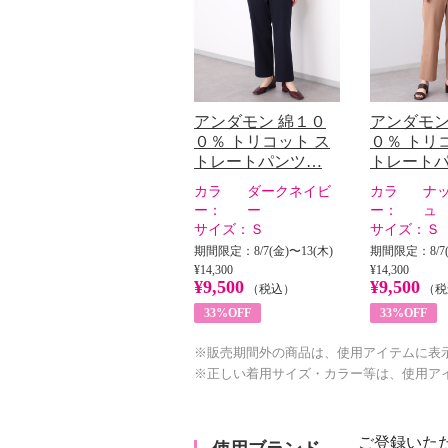
アンダモン 綿１０
アンダモン
０％ トリコット ス
０％ トリ
トレートパンツ…
トレート
カラ
ダークネイビ
カラ
ナ
ー：
ー
ー：
ュ
サイズ：
Ｓ
サイズ：
Ｓ
期間限定：8/7(金)〜13(木)
期間限定：8/7(
¥14,300
¥14,300
¥9,500
¥9,500
（税込）
（税
33%OFF
33%OFF
※販売期間外の商品は、使用アイテムに表
※正しい着用サイズ・カラー等は、使用ア
ご登録いた