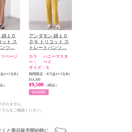
 綿１０
アンダモン 綿１０
コット ス
０％ トリコット ス
パンツ…
トレートパンツ…
ッツベージ
カラ
ハニーマスタ
ー：
ード
サイズ：
Ｓ
金)〜13(木)
期間限定：8/7(金)〜13(木)
¥14,300
¥9,500
込）
（税込）
33%OFF
示されません。
イテムをご確認ください。
だくと商品販売開始時に