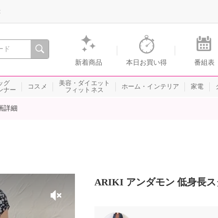
録
、瞬間を。通販・テレビショッピングのショップチャンネル
新着商品
本日お買い得
番組表
ッグ
美容・ダイエット
コスメ
ホーム・インテリア
家電
ンナー
フィットネス
画詳細
ARIKI アンダモン 低身