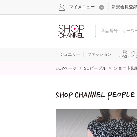
マイメニュー
新規会員登
心おどる
靴・バ
ジュエリー
ファッション
小物・イ
SALE
>
>
ショート動
TOPページ
SCピープル