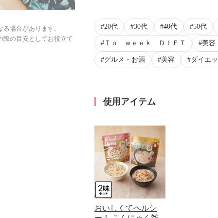
20代
30代
40代
50代
なる場合があります。
の際の目安としてお役立て
Ｔｏ ｗｅｅｋ ＤＩＥＴ
美容
グルメ・お酒
美容
ダイエッ
使用アイテム
おいしくてヘルシ
ー！ こんにゃく雑