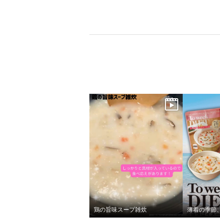
鶏の旨味スープ雑炊
薄着の季節