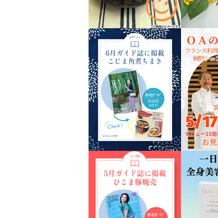
ゃく雑炊 Ｔｏ ｗｅｅｋ Ｄ
ＩＥＴ 鯛の出汁香る和風雑炊
＆ 鶏の旨味スープ雑炊 ２味セ
ット
¥0