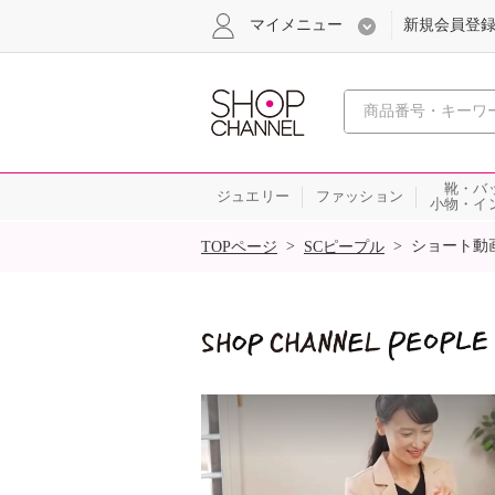
マイメニュー
新規会員登
心おどる
靴・バ
ジュエリー
ファッション
小物・イ
SALE
>
>
ショート動
TOPページ
SCピープル