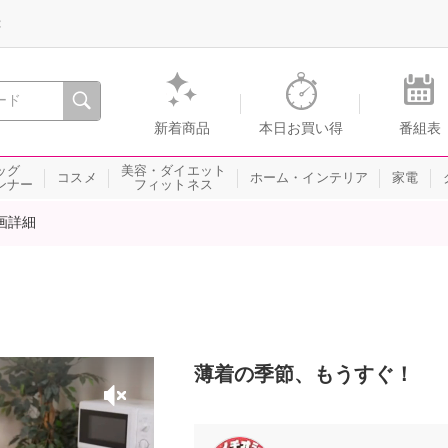
録
、瞬間を。通販・テレビショッピングのショップチャンネル
新着商品
本日お買い得
番組表
ッグ
美容・ダイエット
コスメ
ホーム・インテリア
家電
ンナー
フィットネス
画詳細
薄着の季節、もうすぐ！