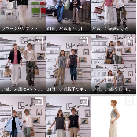
ブラックSSV フレンチシャツにブラックブルゾン so cool!
64歳、36歳雨の北千住迷路散歩
36歳、64歳暑いから ノースリーブ必須‼️暑いから腕は出す‼️
エムズ スタイル ソフトタイプ
ライター ギャザーリングアクセ
ント 大人ブルゾン
グレージュ
７号
¥0
34歳、64歳襟立ててブルゾンを着る えっ？襟立てない？
34歳、64歳親子なボーダーコーデstyle^_^
34歳、64歳パリ、モンマルトルの階段プリントカットソーを着る。