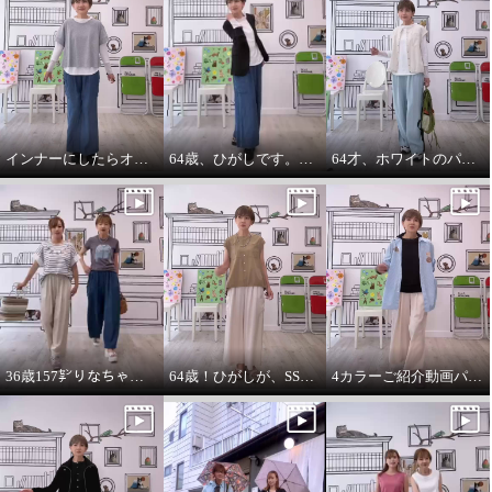
インナーにしたらオールシーズンいけます。インナーパーカー❤️
64歳、ひがしです。わたしの時代は、やっぱりジャケットにパーカーを出す‼️
64才、ホワイトのパーカーインナーはスタイリングに万能です。
36歳157㌢りなちゃんは60㌢丈、64歳163㌢のひがしは65㌢丈を履く
64歳！ひがしが、SSVのベスト最高！推し‼️コーデ
4カラーご紹介動画パーカー付きのインナーは、凄い使えます。