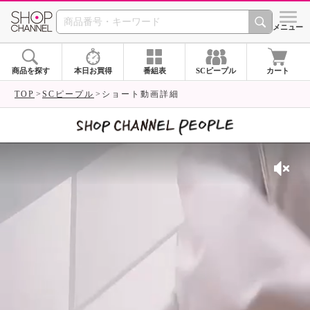
SHOP CHANNEL 
メニュー
商品を探す
本日お買得
番組表
SCピープル
カート
TOP
SCピープル
ショート動画詳細