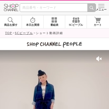
SHOP CHANNEL 
メニュー
商品を探す
本日お買得
番組表
SCピープル
カート
TOP
SCピープル
ショート動画詳細