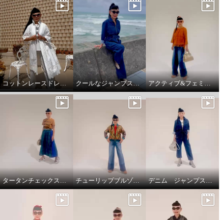
コットンレースドレスコート
クールなジャンプスーツ‼️
アクティブ&フェミニンスタイリング
キョウコ ヒガ ソフトデニム ジ
ャンプスーツ
インディゴ
Ｓ〜Ｍ
¥0
タータンチェックスカートで、新鮮スタイリング
チューリップブルゾンと、ブラストパギーパンツ
デニム ジャンプスーツ