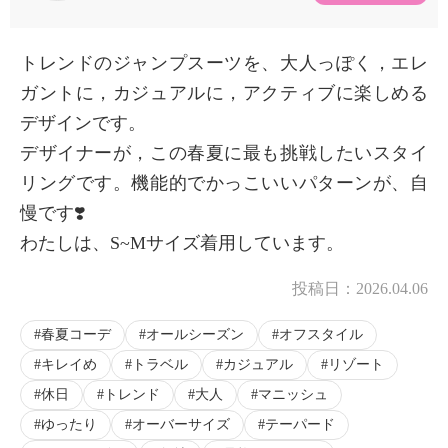
トレンドのジャンプスーツを、大人っぽく，エレ
ガントに，カジュアルに，アクティブに楽しめる
デザインです。
デザイナーが，この春夏に最も挑戦したいスタイ
リングです。機能的でかっこいいパターンが、自
慢です❣️
わたしは、S~Mサイズ着用しています。
投稿日：
2026.04.06
春夏コーデ
オールシーズン
オフスタイル
キレイめ
トラベル
カジュアル
リゾート
×
商品紹介
休日
トレンド
大人
マニッシュ
ゆったり
オーバーサイズ
テーパード