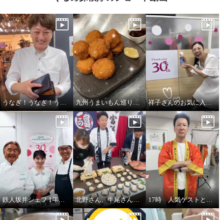
うなぎ！うなぎ！うなぎ！（しじみの味噌汁も人気）
九州うまいもん巡り！！
祥子さんのお気に入り！すいすい水
鉄人坂井シェフ 1年ぶりの登場です！
北野さん、牛尾さん、六さんで富洋物産三銃士
17時 人気ゲストと夏祭りアワー