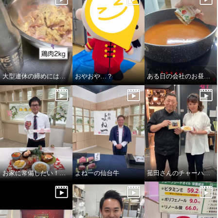
大型連休の締めには…
おやおや…？
ある日の会社のお昼ご飯
お家に常備したい！紅鮭のあらほぐし！
よね一の仙台牛
菰田さんのチャーハン！！炒飯！！