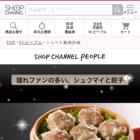
SHOP CHANNEL 
メニュー
商品を探す
本日お買得
番組表
SCピープル
カート
TOP
SCピープル
ショート動画詳細