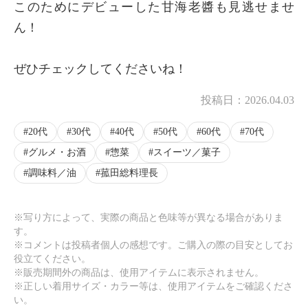
このためにデビューした甘海老醬も見逃せませ
ん！
ぜひチェックしてくださいね！
投稿日：
2026.04.03
20代
30代
40代
50代
60代
70代
グルメ・お酒
惣菜
スイーツ／菓子
調味料／油
菰田総料理長
※写り方によって、実際の商品と色味等が異なる場合がありま
す。
※コメントは投稿者個人の感想です。ご購入の際の目安としてお
役立てください。
※販売期間外の商品は、使用アイテムに表示されません。
※正しい着用サイズ・カラー等は、使用アイテムをご確認くださ
い。