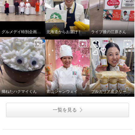
グルメデイ特別企画 菰田・笠原・五十嵐シェフ登場！
北海道からお届け！スープです！
ライブ後の江原さん…
拗ねたハクマイくん
青山シャンウェイ 中華丼
ブルガリア産クリーミーはちみつ
一覧を見る