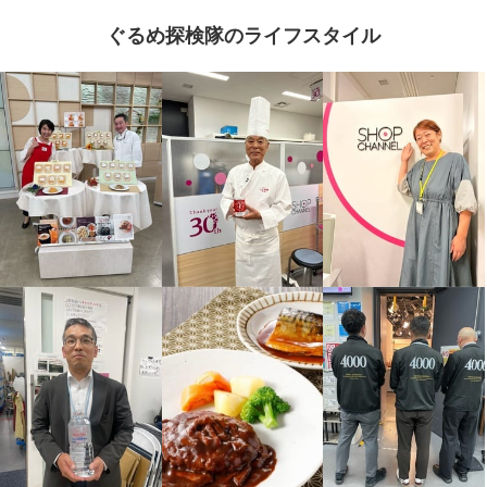
ぐるめ探検隊のライフスタイル
菰田総料理長 直火炒め！特製五
菰田総料理長 まろやか黒醋酢豚
目炒飯 ＜１２袋＞
¥0
¥0