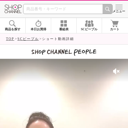
SHOP CHANNEL 
メニュー
商品を探す
本日お買得
番組表
SCピープル
カート
TOP
SCピープル
ショート動画詳細