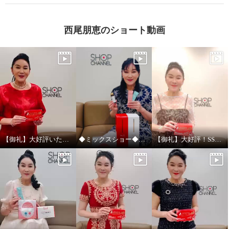
西尾朋恵のショート動画
【御礼】大好評いただきありがとうございました！
◆ミックスショー◆大好評いただきありがとうございました！！！
【御礼】大好評！SSV放送ありがとうございました！
アルゼンチン産 高濃度馬プラセ
アルゼンチン産 高濃度馬プラセ
ンタ原末 １００％使用！ “馬プラ
ンタエキス 原末１００％使用！
センタシード プロアスタ” 増量
“馬プラセンタシード プロアス
特別ボックス
タ”