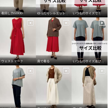
着回し力GOOD
ゆったりシルエット
いつものサイズで！
ウェストマーク
肩で着る
いつものサイズ選びで！