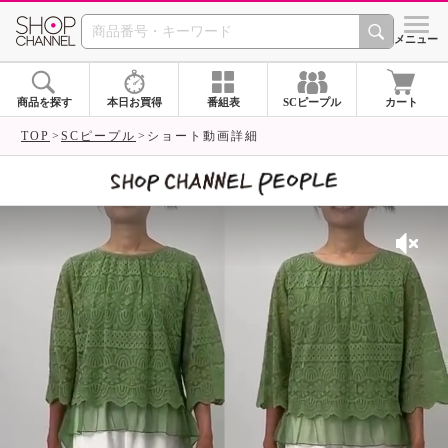
SHOP CHANNEL 
メニュー
商品を探す
本日お買得
番組表
SCピープル
カート
TOP
SCピープル
ショート動画詳細