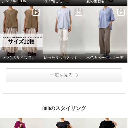
シンプルLOOK
長く愉しむ
夏の重ね着
いつものサイズで！
ゆったり心地スッキリ見え
水色＆ベージュコーデ
一覧を見る
888のスタイリング