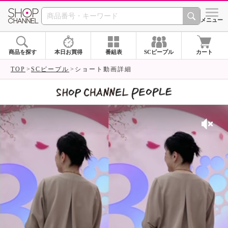
SHOP CHANNEL 
メニュー
商品を探す
本日お買得
番組表
SCピープル
カート
TOP
SCピープル
ショート動画詳細