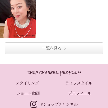
一覧を見る
Ｓ３５７プラス さらり上品見え
ドレープブラウス
ベージュ
７号
スタイリング
ライフスタイル
¥0
ショート動画
プロフィール
#ショップチャンネル