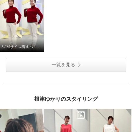
ピーツー え！？はいてないみた
ピーツー え！？はいてないみた
S / Mサイズ着比べ！ モカサンジュンコシマダ
い？ 純日本製 美脚ストレート
い？ 純日本製 美脚ストレート
やわらかストレッチパンツ ＜股
やわらかストレッチパンツ ＜股
下６４ｃｍ＞
下６４ｃｍ＞
一覧を見る
スカイブルー
Ｓ
スカイブルー
Ｍ
¥0
¥0
根津ゆかりのスタイリング