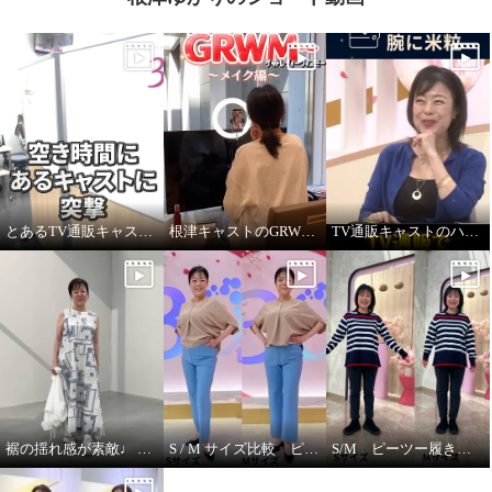
とあるTV通販キャストの髪型
根津キャストのGRWM～バブルファンデ紹介します！
TV通販キャストのハプニング！ ジュエリー販売中に腕に米粒！？
裾の揺れ感が素敵♩ ハヤマブリーズ ワンピース
S / M サイズ比較 ピーツー
S/M ピーツー履き比べ