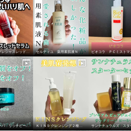
リアリナ プレシャスレッドセラム
セルティユ 薬用素肌液Ｎ
パルマディーバ リッチピールウォッシュ
ＫＩＮＳ クレンジング２種セット