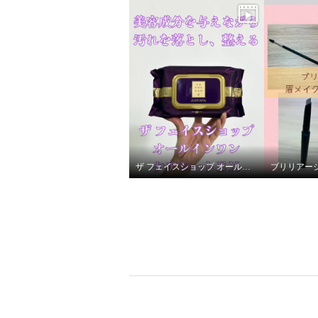
ホワイトディアマンテ 紫外線
から肌を守りながら 潤いツヤ
の日中美容ケア ザ ファイナ
リストＵＶ ＜７５ｇサイズ＞
３本セット
¥0
ザ フェイスショップ オールインワンケアシートＥＸ
ブリリアー