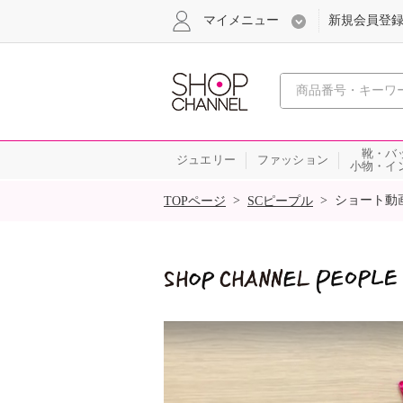
マイメニュー
新規会員登
心おどる
靴・バ
ジュエリー
ファッション
小物・イ
SALE
>
>
ショート動
TOPページ
SCピープル