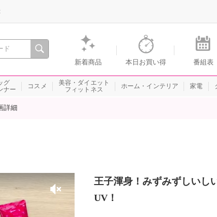
録
、瞬間を。通販・テレビショッピングのショップチャンネル
新着商品
本日お買い得
番組表
ッグ
美容・ダイエット
コスメ
ホーム・インテリア
家電
ンナー
フィットネス
画詳細
王子渾身！みずみずしいし
UV！