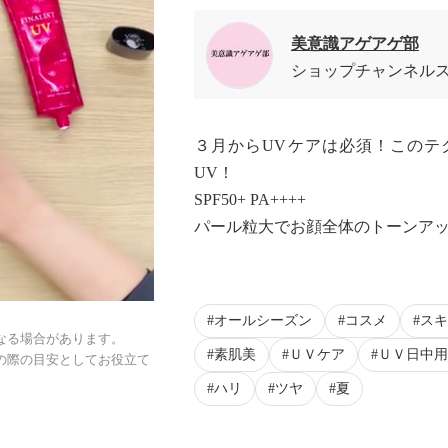
美意識アゲアゲ部
ショップチャンネル
３月からUVケアは必須！このテ
UV！
SPF50+ PA++++
パール粒大でお顔全体のトーンア
0:19/0:19
オールシーズン
コスメ
スキ
なる場合があります。
素肌美
ＵＶケア
ＵＶ日中用
の際の目安としてお役立て
ハリ
ツヤ
夏