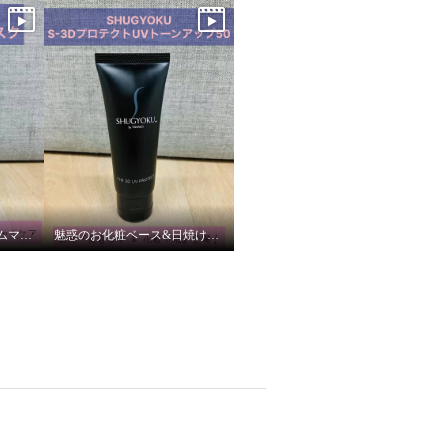
本気のハリケア！エキュムマスク★
魅惑のお化粧ベース&日焼け止め