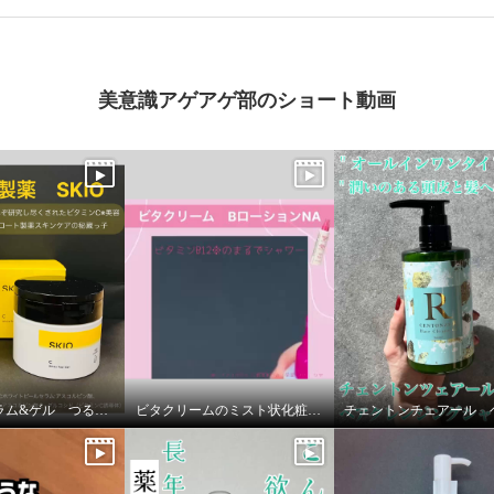
美意識アゲアゲ部のショート動画
薬用美白セラム&ゲル つるんと澄んだ美肌へ
ビタクリームのミスト状化粧水！