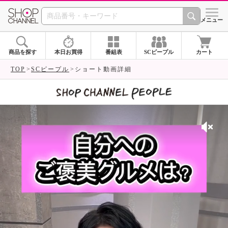
SHOP CHANNEL 
メニュー
商品を探す
本日お買得
番組表
SCピープル
カート
TOP
SCピープル
ショート動画詳細