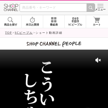
SHOP CHANNEL 
メニュー
商品を探す
本日お買得
番組表
SCピープル
カート
TOP
SCピープル
ショート動画詳細