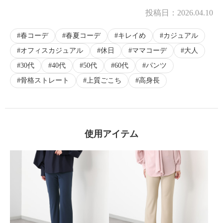
投稿日：
2026.04.10
×
商品紹介
春コーデ
春夏コーデ
キレイめ
カジュアル
オフィスカジュアル
休日
ママコーデ
大人
30代
40代
50代
60代
パンツ
骨格ストレート
上質ごこち
高身長
使用アイテム