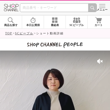
SHOP CHANNEL 
メニュー
商品を探す
本日お買得
番組表
SCピープル
カート
TOP
SCピープル
ショート動画詳細