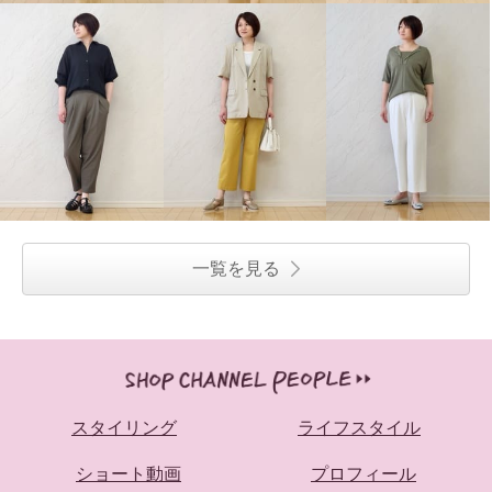
一覧を見る
上質ごこち アルディナ はくだけ
上質ごこち アルディナ はくだけ
で脚長美人見え 極上ドレープパ
で脚長美人見え 極上ドレープパ
ンツ ＜股下７０ｃｍ＞
ンツ ＜股下７０ｃｍ＞
セピアグレー
Ｌ
ブラック
Ｌ
¥0
¥0
スタイリング
ライフスタイル
ショート動画
プロフィール