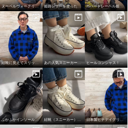
ヌーベルヴォーグリラックスのブレードスニーカー
姫路レザーを使った開閉式サンダル
JSハートレーベル姫路レザーサンダル
紐靴に見えてスリッポンスニーカー
あの人気スニーカーが牛革になって登場！
ヒールコンシャス！魅せる大人のスニーカー
ヌーベルヴォーグ リュクスライ
ヌーベルヴォーグ リュクスライ
ン 牛革アクセント ニットスニー
ン 牛革アクセント ニットスニー
カー
カー
ホワイト
２３．５ｃｍ
ブラック
２３．５ｃｍ
¥0
¥0
ふかふかインソールのこだわり！
紐靴（スニーカー）のフィッティング方法について
日本製ヒナデイグリーン撥水レザーシューズ