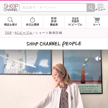
SHOP CHANNEL 
メニュー
商品を探す
本日お買得
番組表
SCピープル
カート
TOP
SCピープル
ショート動画詳細