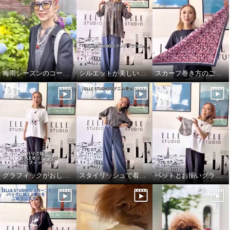
エル ステュディオ ＥＬＬＥオ
エル ステュディオ ＥＬＬＥオ
リジナル グラフィック プリーツ
リジナル グラフィック プリーツ
チュニック
パンツ
ブラウン
Ｓ
ブラウン
Ｓ
¥0
¥0
梅雨シーズンのコーディネート
シルエットが美しいブラウス
スカーフ巻き方のご紹介です♪
グラフィックがおしゃれなTシャツ
スタイリッシュで着心地良いデニムパンツ
ペットとお揃いグラフィックTシャツ♪