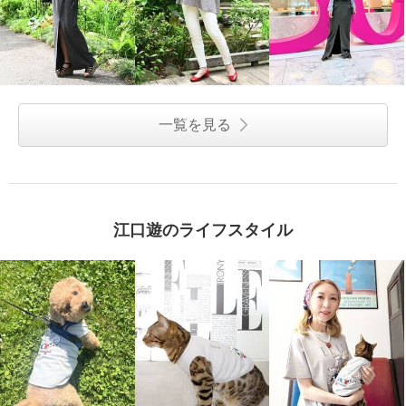
エル ステュディオ サマーブー
エル ステュディオ ボウタイ付
クレ ニットカーディガン
ＥＬＬＥグラフィック ワンピー
一覧を見る
ス
オフホワイト
Ｓ
¥0
ネイビー
Ｓ
¥0
江口遊のライフスタイル