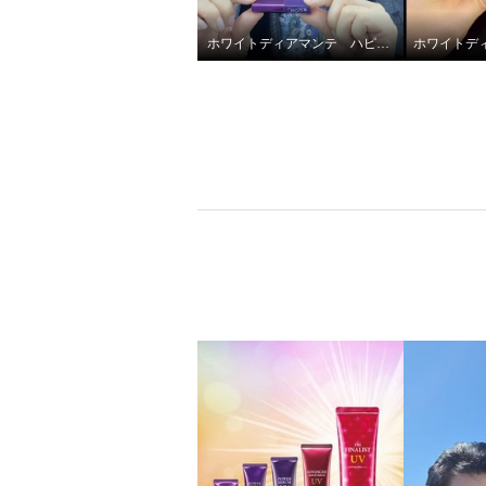
りハリ保湿ケア 紫外線から唇
をガード ハピエンスリップ ラ
ホワイトディアマンテ ハピエンスリップラグゼ
グゼＵＶ ＩＩ ２箱セット
（計４本）
¥0