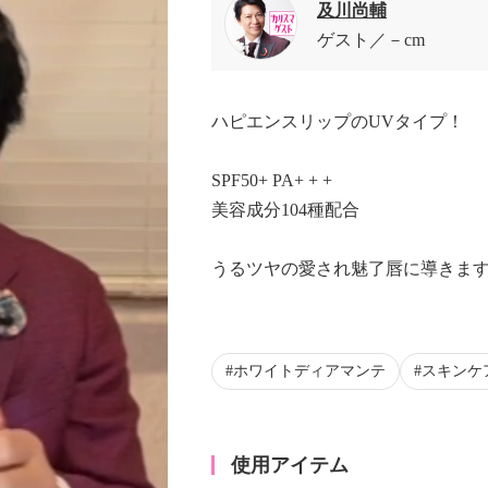
及川尚輔
ゲスト
－cm
ハピエンスリップのUVタイプ！
SPF50+ PA+ + +
美容成分104種配合
うるツヤの愛され魅了唇に導きま
ホワイトディアマンテ
スキンケ
使用アイテム