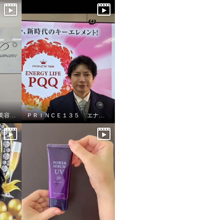
ホワイトディアマンテ 美容液UV &UVリップ
ＰＲＩＮＣＥ１３５ エナジーライフＰＱＱ