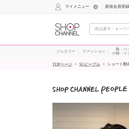
マイメニュー
新規会員登
心おどる
靴・バ
ジュエリー
ファッション
小物・イ
SALE
>
>
ショート動
TOPページ
SCピープル