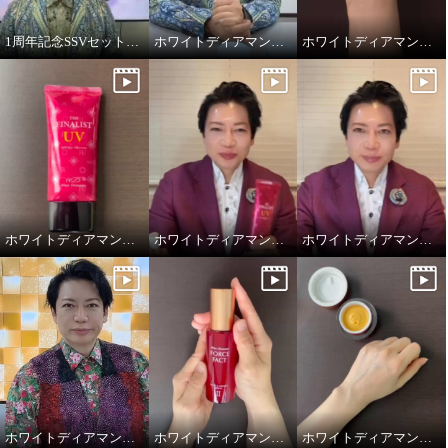
1周年記念SSVセット！ホワイトディアマンテ オールインワンファンデ
ホワイトディアマンテ フローズンワールドクリーム
ホワイトディアマンテ リジュファインセラム
ホワイトディアマンテ ザ ファイナリストUV
ホワイトディアマンテ ザ ファイナリストUV
ホワイトディアマンテ ハピエンスリップラグゼUVⅡ
ホワイトディアマンテ 紫外線か
ら肌を守りながら 潤いツヤの日
中美容ケア ザ ファイナリスト
ＵＶ ＜７５ｇサイズ＞ ３本セッ
ト
ホワイトディアマンテ 大創業祭2025特別セット
ホワイトディアマンテ 薬用ホワイト＆ リンクルセラムⅡ “フォースファクトセラムⅡ”
ホワイトディアマンテ 薬用ホワイト＆ リンクルクリームⅡ “フォースファクトⅡ”