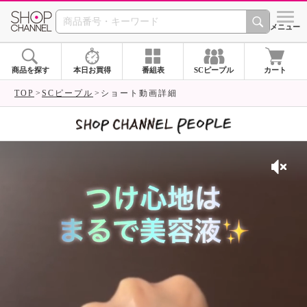
SHOP CHANNEL 
メニュー
商品を探す
本日お買得
番組表
SCピープル
カート
TOP
SCピープル
ショート動画詳細