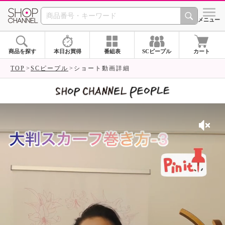
SHOP CHANNEL 
メニュー
商品を探す
本日お買得
番組表
SCピープル
カート
TOP
SCピープル
ショート動画詳細