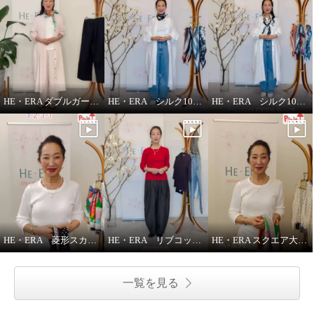
HE・ERA ダブルガーゼ パンツ
HE・ERA シルク100％アレンジ広がる 菱形スカーフ
HE・ERA シルク100％スカーフのうれしい機能
ヘ・エラ シルク１００％ 彩りが
ヘ・エラ シルク１００％ 彩りが
あなたを包む スクエア大判スカ
あなたを包む スクエア大判スカ
ーフ
ーフ
HE・ERA 菱形スカーフの巻き方
HE・ERA リブコットンインナー 3枚セット
HE・ERA スクエア大判スカーフの巻き方②
マルシェベージュ
シルバーバード
¥0
¥0
一覧を見る