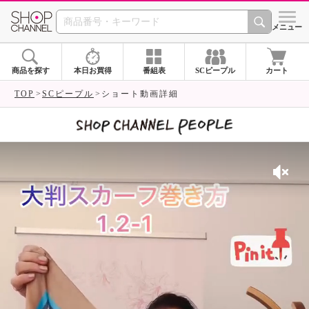
SHOP CHANNEL 
メニュー
商品を探す
本日お買得
番組表
SCピープル
カート
TOP
SCピープル
ショート動画詳細