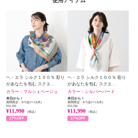
使用アイテム
×
商品紹介
ヘ・エラ シルク１００％ 彩り
ヘ・エラ シルク１００％ 彩り
があなたを包む スクエ…
があなたを包む スクエ…
カラー：
マルシェベージュ
カラー：
シルバーバード
本日から！
本日から！
期間限定：8/7(金)〜13(木)
期間限定：8/7(金)〜13(木)
¥16,500
¥16,500
¥11,990
¥11,990
（税込）
（税込）
27%OFF
27%OFF