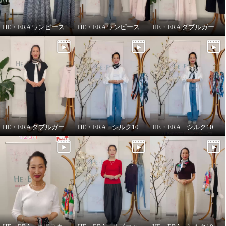
HE・ERA ワンピース
HE・ERA ワンピース
HE・ERA ダブルガーゼ パンツ
HE・ERA ダブルガーゼ ジレ
HE・ERA シルク100％アレンジ広がる 菱形スカーフ
HE・ERA シルク100％スカーフのうれしい機能
ヘ・エラ シルク１００％ 彩りが
ヘ・エラ シルク１００％ 彩りが
あなたを包む スクエア大判スカ
あなたを包む スクエア大判スカ
ーフ
ーフ
マルシェベージュ
シルバーバード
¥0
¥0