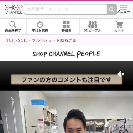
SHOP CHANNEL 
メニュー
商品を探す
本日お買得
番組表
SCピープル
カート
TOP
SCピープル
ショート動画詳細