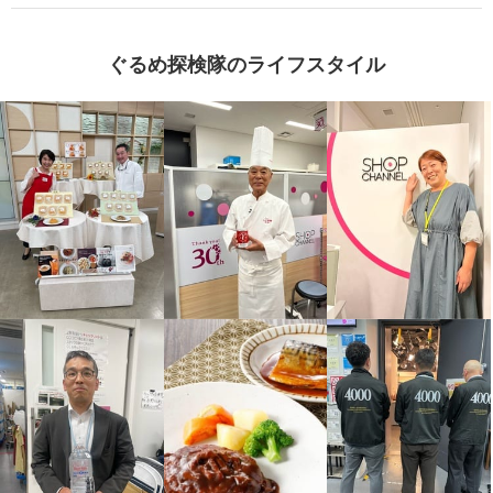
ぐるめ探検隊のライフスタイル
北海道の恵み とろける甘みの コ
北海道の恵み コク深い アスパラ
ーンポタージュ
ポタージュ
¥0
¥0