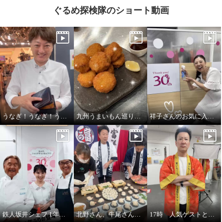
ぐるめ探検隊のショート動画
×
商品紹介
うなぎ！うなぎ！うなぎ！（しじみの味噌汁も人気）
九州うまいもん巡り！！
祥子さんのお気に入り！すいすい水
鉄人坂井シェフ 1年ぶりの登場です！
北野さん、牛尾さん、六さんで富洋物産三銃士
17時 人気ゲストと夏祭りアワー