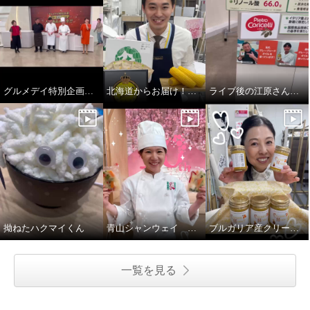
グルメデイ特別企画 菰田・笠原・五十嵐シェフ登場！
北海道からお届け！スープです！
ライブ後の江原さん…
拗ねたハクマイくん
青山シャンウェイ 中華丼
ブルガリア産クリーミーはちみつ
一覧を見る