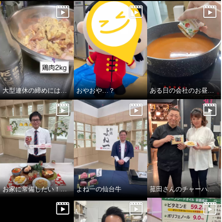
大型連休の締めには…
おやおや…？
ある日の会社のお昼ご飯
お家に常備したい！紅鮭のあらほぐし！
よね一の仙台牛
菰田さんのチャーハン！！炒飯！！