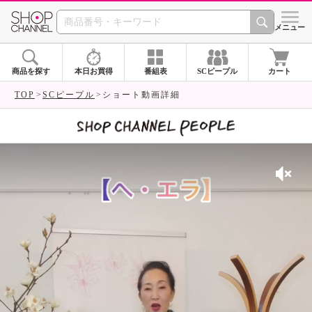
SHOP CHANNEL 
メニュー
商品を探す
本日お買得
番組表
SCピープル
カート
TOP
SCピープル
ショート動画詳細