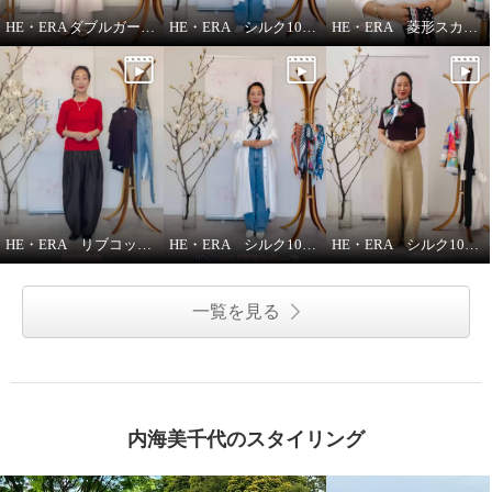
HE・ERA ダブルガーゼ パンツ
HE・ERA シルク100％アレンジ広がる 菱形スカーフ
HE・ERA 菱形スカーフの巻き方
HE・ERA リブコットンインナー 3枚セット
HE・ERA シルク100％スカーフのうれしい機能
HE・ERA シルク100％ スクエアー 大判スカーフ
一覧を見る
内海美千代のスタイリング