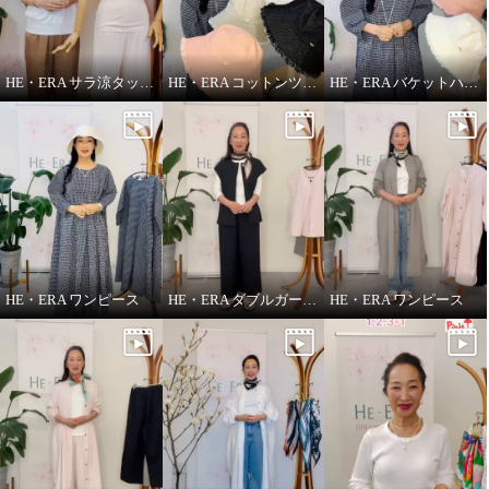
ヘ・エラ 大人のおしゃれで細見
ヘ・エラ 大人のおしゃれで細見
え ギャザーたっぷり バンドカラ
え ギャザーたっぷり バンドカラ
HE・ERA サラ涼タッチ ペチパンツ
HE・ERA コットンツイル バケットハット
HE・ERA バケットハット
ーワンピース
ーワンピース
ブラック
ショート丈
ブラック
ロング丈
¥0
¥0
HE・ERA ワンピース
HE・ERA ダブルガーゼ ジレ
HE・ERA ワンピース