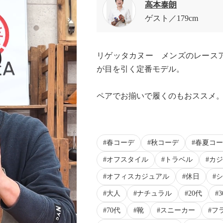
高本泰朗
ゲスト
179cm
リゲッタカヌー メンズのレース
が目を引く定番モデル。
ペアでお揃いで履くのもおススメ
春コーデ
秋コーデ
春夏コー
オフスタイル
トラベル
カジ
オフィスカジュアル
休日
シ
大人
ナチュラル
20代
70代
靴
スニーカー
フ