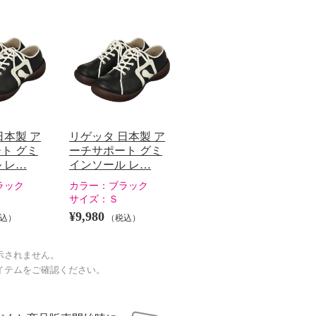
日本製 ア
リゲッタ 日本製 ア
ト グミ
ーチサポート グミ
 レ…
インソール レ…
ラック
カラー：
ブラック
サイズ：
Ｓ
¥9,980
込）
（税込）
示されません。
イテムをご確認ください。