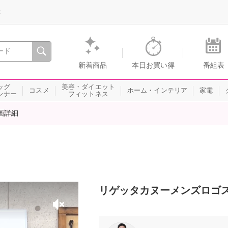
録
、瞬間を。通販・テレビショッピングのショップチャンネル
新着商品
本日お買い得
番組表
ッグ
美容・ダイエット
コスメ
ホーム・インテリア
家電
ンナー
フィットネス
画詳細
リゲッタカヌーメンズロゴ