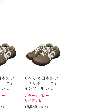
日本製 ア
リゲッタ 日本製 ア
ト グミ
ーチサポート グミ
 レ…
インソール レ…
レー
カラー：
グレー
サイズ：
Ｌ
¥9,980
込）
（税込）