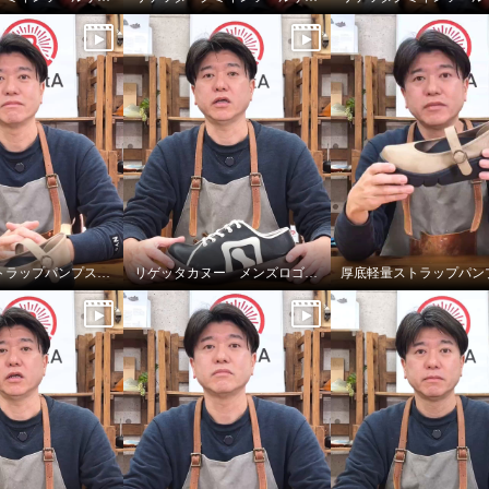
厚底軽量ストラップパンプスのインソール
リゲッタカヌー メンズロゴスニーカーのサイズ選びについて
 日本製 アーチサポー
インソール レースアッ
ゴスニーカー＜メンズ＞
Ｍ