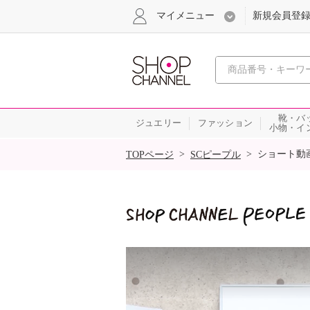
マイメニュー
新規会員登
心おどる
靴・バ
ジュエリー
ファッション
小物・イ
SALE
>
>
ショート動
TOPページ
SCピープル